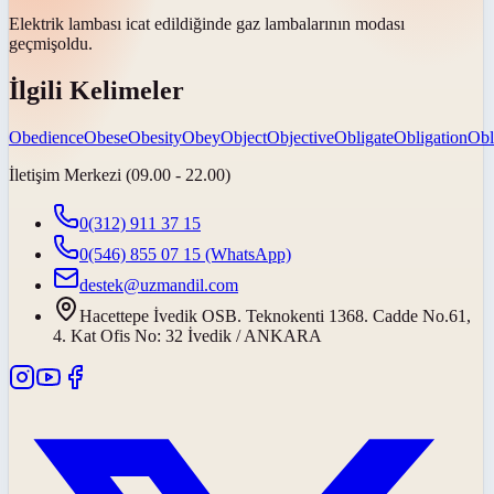
Elektrik lambası icat edildiğinde gaz lambalarının
modası
geçmiş
oldu.
İlgili Kelimeler
Obedience
Obese
Obesity
Obey
Object
Objective
Obligate
Obligation
Obl
İletişim Merkezi (09.00 - 22.00)
0(312) 911 37 15
0(546) 855 07 15
(WhatsApp)
destek@uzmandil.com
Hacettepe İvedik OSB. Teknokenti 1368. Cadde No.61,
4. Kat Ofis No: 32 İvedik / ANKARA