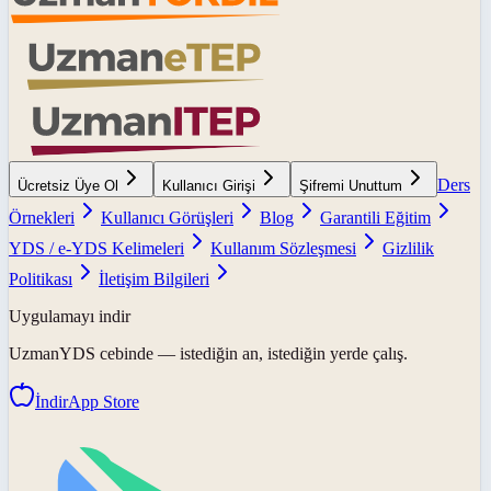
Ders
Ücretsiz Üye Ol
Kullanıcı Girişi
Şifremi Unuttum
Örnekleri
Kullanıcı Görüşleri
Blog
Garantili Eğitim
YDS / e-YDS Kelimeleri
Kullanım Sözleşmesi
Gizlilik
Politikası
İletişim Bilgileri
Uygulamayı indir
UzmanYDS
cebinde — istediğin an, istediğin yerde çalış.
İndir
App Store