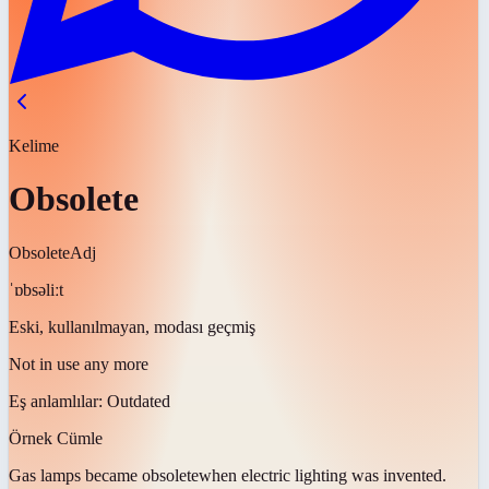
Kelime
Obsolete
Obsolete
Adj
ˈɒbsəliːt
Eski, kullanılmayan, modası geçmiş
Not in use any more
Eş anlamlılar:
Outdated
Örnek Cümle
Gas lamps became
obsolete
when electric lighting was invented.