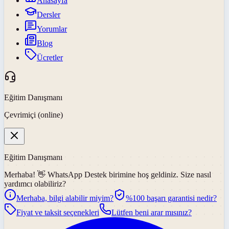
Anasayfa
Dersler
Yorumlar
Blog
Ücretler
Eğitim Danışmanı
Çevrimiçi (online)
Eğitim Danışmanı
Merhaba! 👋
WhatsApp Destek
birimine hoş geldiniz. Size nasıl
yardımcı olabiliriz?
Merhaba, bilgi alabilir miyim?
%100 başarı garantisi nedir?
Fiyat ve taksit seçenekleri
Lütfen beni arar mısınız?