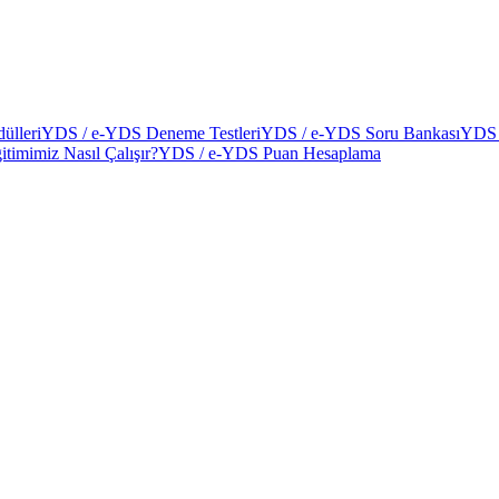
ülleri
YDS / e-YDS Deneme Testleri
YDS / e-YDS Soru Bankası
YDS 
itimimiz Nasıl Çalışır?
YDS / e-YDS Puan Hesaplama