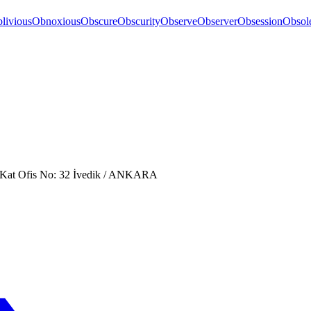
livious
Obnoxious
Obscure
Obscurity
Observe
Observer
Obsession
Obsol
. Kat Ofis No: 32 İvedik / ANKARA