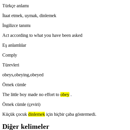
Türkçe anlamı
İtaat etmek, uymak, dinlemek
İngilizce tanımı
Act according to what you have been asked
Eş anlamlılar
Comply
Türevleri
obeys,obeying,obeyed
Örnek cümle
The little boy made no effort to
obey
.
Örnek cümle (çeviri)
Küçük çocuk
dinlemek
için hiçbir çaba göstermedi.
Diğer kelimeler