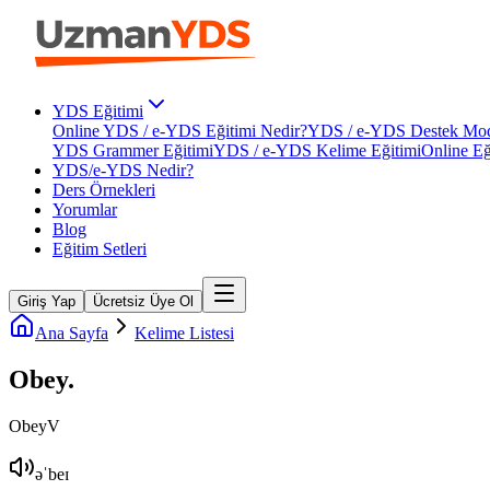
YDS Eğitimi
Online YDS / e-YDS Eğitimi Nedir?
YDS / e-YDS Destek Mod
YDS Grammer Eğitimi
YDS / e-YDS Kelime Eğitimi
Online Eğ
YDS/e-YDS Nedir?
Ders Örnekleri
Yorumlar
Blog
Eğitim Setleri
Giriş Yap
Ücretsiz Üye Ol
Ana Sayfa
Kelime Listesi
Obey
.
Obey
V
əˈbeɪ