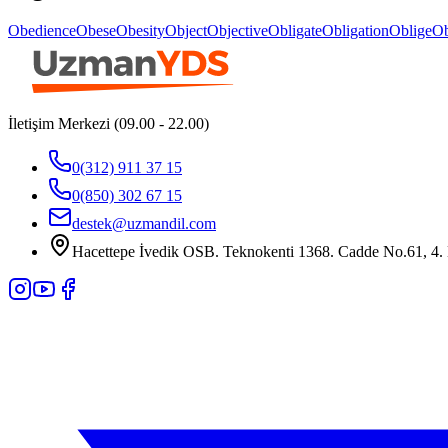
Obedience
Obese
Obesity
Object
Objective
Obligate
Obligation
Oblige
Ob
İletişim Merkezi (09.00 - 22.00)
0(312) 911 37 15
0(850) 302 67 15
destek@uzmandil.com
Hacettepe İvedik OSB. Teknokenti 1368. Cadde No.61, 4