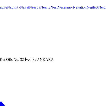
ative
Naughty
Naval
Nearby
Nearly
Neat
Necessary
Negation
Neglect
Negli
. Kat Ofis No: 32 İvedik / ANKARA