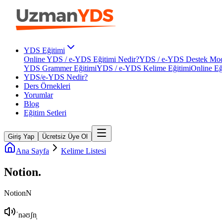
YDS Eğitimi
Online YDS / e-YDS Eğitimi Nedir?
YDS / e-YDS Destek Mod
YDS Grammer Eğitimi
YDS / e-YDS Kelime Eğitimi
Online Eğ
YDS/e-YDS Nedir?
Ders Örnekleri
Yorumlar
Blog
Eğitim Setleri
Giriş Yap
Ücretsiz Üye Ol
Ana Sayfa
Kelime Listesi
Notion
.
Notion
N
ˈnəʊʃn̩