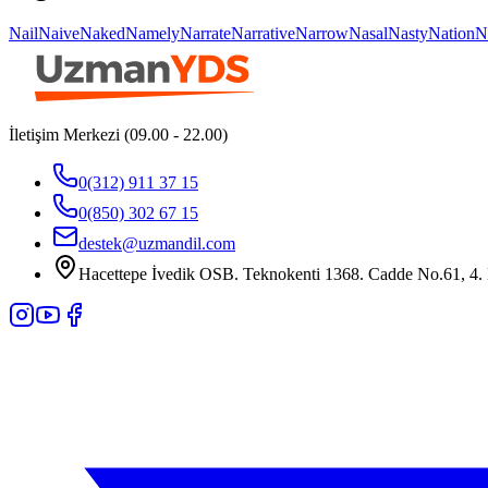
Nail
Naive
Naked
Namely
Narrate
Narrative
Narrow
Nasal
Nasty
Nation
N
İletişim Merkezi (09.00 - 22.00)
0(312) 911 37 15
0(850) 302 67 15
destek@uzmandil.com
Hacettepe İvedik OSB. Teknokenti 1368. Cadde No.61, 4