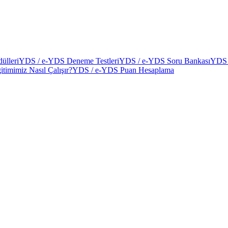
ülleri
YDS / e-YDS Deneme Testleri
YDS / e-YDS Soru Bankası
YDS 
itimimiz Nasıl Çalışır?
YDS / e-YDS Puan Hesaplama