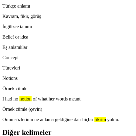
Türkçe anlamı
Kavram, fikir, görüş
İngilizce tanımı
Belief or idea
Eş anlamlılar
Concept
Türevleri
Notions
Örnek cümle
I had no
notion
of what her words meant.
Örnek cümle (çeviri)
Onun sözlerinin ne anlama geldiğine dair hiçbir
fikrim
yoktu.
Diğer kelimeler