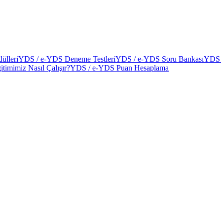
ülleri
YDS / e-YDS Deneme Testleri
YDS / e-YDS Soru Bankası
YDS 
itimimiz Nasıl Çalışır?
YDS / e-YDS Puan Hesaplama