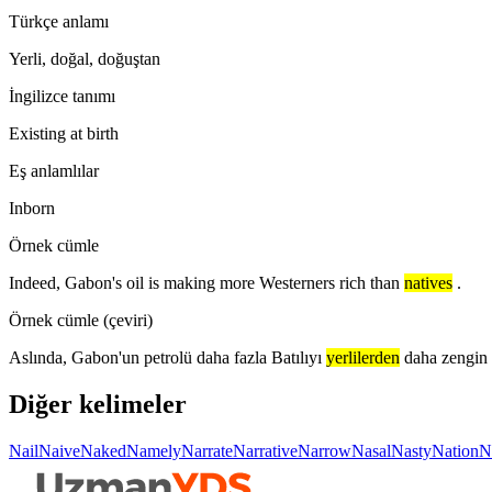
Türkçe anlamı
Yerli, doğal, doğuştan
İngilizce tanımı
Existing at birth
Eş anlamlılar
Inborn
Örnek cümle
Indeed, Gabon's oil is making more Westerners rich than
natives
.
Örnek cümle (çeviri)
Aslında, Gabon'un petrolü daha fazla Batılıyı
yerlilerden
daha zengin 
Diğer kelimeler
Nail
Naive
Naked
Namely
Narrate
Narrative
Narrow
Nasal
Nasty
Nation
N