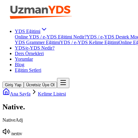
YDS Eğitimi
Online YDS / e-YDS Eğitimi Nedir?
YDS / e-YDS Destek Mod
YDS Grammer Eğitimi
YDS / e-YDS Kelime Eğitimi
Online Eğ
YDS/e-YDS Nedir?
Ders Örnekleri
Yorumlar
Blog
Eğitim Setleri
Giriş Yap
Ücretsiz Üye Ol
Ana Sayfa
Kelime Listesi
Native
.
Native
Adj
ˈneɪtɪv