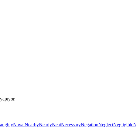
yapıyor.
aughty
Naval
Nearby
Nearly
Neat
Necessary
Negation
Neglect
Negligible
N