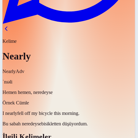
Kelime
Nearly
Nearly
Adv
ˈnɪəli
Hemen hemen, neredeyse
Örnek Cümle
I
nearly
fell off my bicycle this morning.
Bu sabah
neredeyse
bisikletten düşüyordum.
İlgili Kelimeler