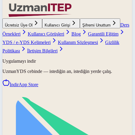
Ders
Ücretsiz Üye Ol
Kullanıcı Girişi
Şifremi Unuttum
Örnekleri
Kullanıcı Görüşleri
Blog
Garantili Eğitim
YDS / e-YDS Kelimeleri
Kullanım Sözleşmesi
Gizlilik
Politikası
İletişim Bilgileri
Uygulamayı indir
UzmanYDS
cebinde — istediğin an, istediğin yerde çalış.
İndir
App Store