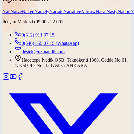
Nail
Naive
Naked
Namely
Narrate
Narrative
Narrow
Nasal
Nasty
Nation
N
İletişim Merkezi (09.00 - 22.00)
0(312) 911 37 15
0(546) 855 07 15
(WhatsApp)
destek@uzmandil.com
Hacettepe İvedik OSB. Teknokenti 1368. Cadde No.61,
4. Kat Ofis No: 32 İvedik / ANKARA