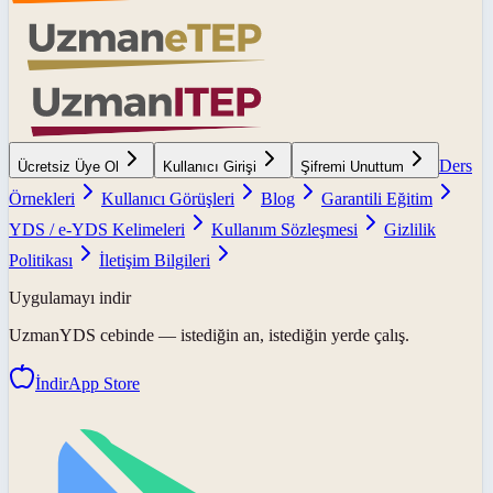
Ders
Ücretsiz Üye Ol
Kullanıcı Girişi
Şifremi Unuttum
Örnekleri
Kullanıcı Görüşleri
Blog
Garantili Eğitim
YDS / e-YDS Kelimeleri
Kullanım Sözleşmesi
Gizlilik
Politikası
İletişim Bilgileri
Uygulamayı indir
UzmanYDS
cebinde — istediğin an, istediğin yerde çalış.
İndir
App Store