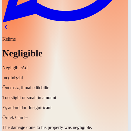
Kelime
Negligible
Negligible
Adj
ˈneɡlɪdʒəbl̩
Önemsiz, ihmal edilebilir
Too slight or small in amount
Eş anlamlılar:
Insignificant
Örnek Cümle
The damage done to his property was
negligible
.