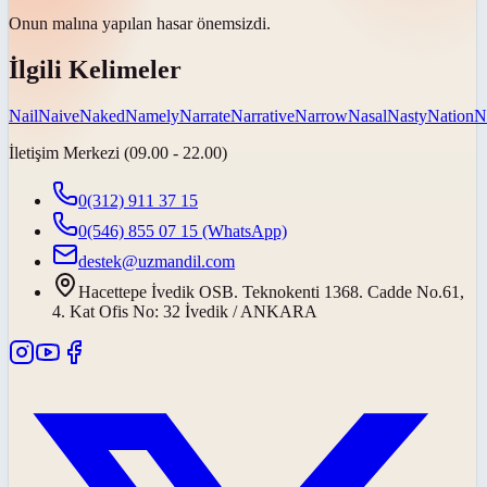
Onun malına yapılan hasar
önemsizdi
.
İlgili Kelimeler
Nail
Naive
Naked
Namely
Narrate
Narrative
Narrow
Nasal
Nasty
Nation
N
İletişim Merkezi (09.00 - 22.00)
0(312) 911 37 15
0(546) 855 07 15
(WhatsApp)
destek@uzmandil.com
Hacettepe İvedik OSB. Teknokenti 1368. Cadde No.61,
4. Kat Ofis No: 32 İvedik / ANKARA