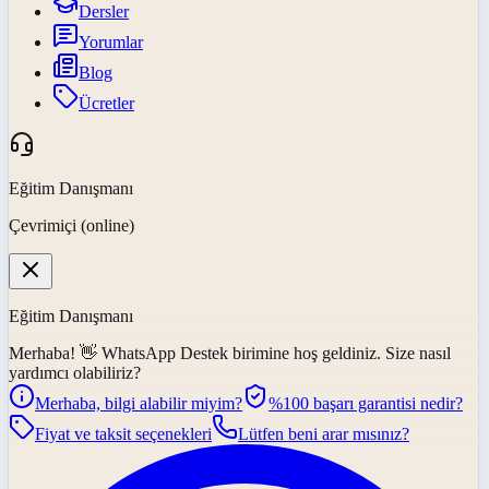
Dersler
Yorumlar
Blog
Ücretler
Eğitim Danışmanı
Çevrimiçi (online)
Eğitim Danışmanı
Merhaba! 👋
WhatsApp Destek
birimine hoş geldiniz. Size nasıl
yardımcı olabiliriz?
Merhaba, bilgi alabilir miyim?
%100 başarı garantisi nedir?
Fiyat ve taksit seçenekleri
Lütfen beni arar mısınız?