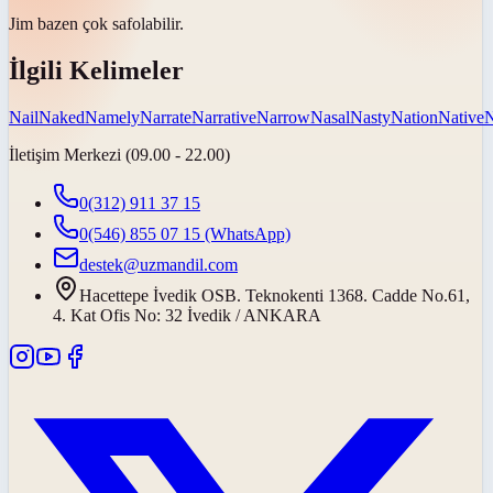
Jim bazen çok
saf
olabilir.
İlgili Kelimeler
Nail
Naked
Namely
Narrate
Narrative
Narrow
Nasal
Nasty
Nation
Native
N
İletişim Merkezi (09.00 - 22.00)
0(312) 911 37 15
0(546) 855 07 15
(WhatsApp)
destek@uzmandil.com
Hacettepe İvedik OSB. Teknokenti 1368. Cadde No.61,
4. Kat Ofis No: 32 İvedik / ANKARA