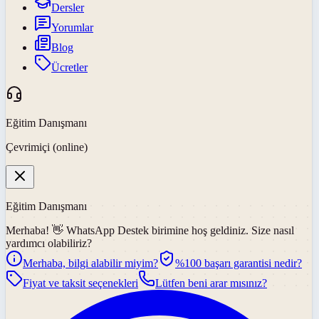
Dersler
Yorumlar
Blog
Ücretler
Eğitim Danışmanı
Çevrimiçi (online)
Eğitim Danışmanı
Merhaba! 👋
WhatsApp Destek
birimine hoş geldiniz. Size nasıl
yardımcı olabiliriz?
Merhaba, bilgi alabilir miyim?
%100 başarı garantisi nedir?
Fiyat ve taksit seçenekleri
Lütfen beni arar mısınız?