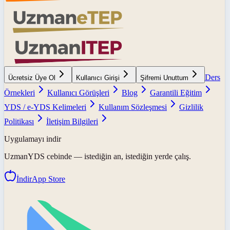
Ders
Ücretsiz Üye Ol
Kullanıcı Girişi
Şifremi Unuttum
Örnekleri
Kullanıcı Görüşleri
Blog
Garantili Eğitim
YDS / e-YDS Kelimeleri
Kullanım Sözleşmesi
Gizlilik
Politikası
İletişim Bilgileri
Uygulamayı indir
UzmanYDS
cebinde — istediğin an, istediğin yerde çalış.
İndir
App Store