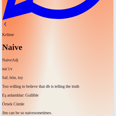
Kelime
Naive
Naive
Adj
naɪˈiːv
Saf, bön, toy
Too willing to believe that db is telling the truth
Eş anlamlılar:
Gullible
Örnek Cümle
Jim can be so
naive
sometimes.