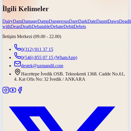
İlgili Kelimeler
Dairy
Dam
Damage
Damp
Dangerous
Dare
Dark
Date
Daunt
Dawn
Deadl
with
Dean
Death
Debatable
Debate
Debit
Debris
İletişim Merkezi (09.00 - 22.00)
0(312) 911 37 15
0(546) 855 07 15
(WhatsApp)
destek@uzmandil.com
Hacettepe İvedik OSB. Teknokenti 1368. Cadde No.61,
4. Kat Ofis No: 32 İvedik / ANKARA