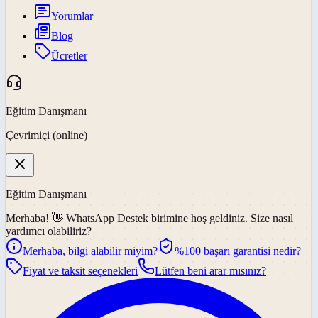
Yorumlar
Blog
Ücretler
Eğitim Danışmanı
Çevrimiçi (online)
Eğitim Danışmanı
Merhaba! 👋
WhatsApp Destek
birimine hoş geldiniz. Size nasıl
yardımcı olabiliriz?
Merhaba, bilgi alabilir miyim?
%100 başarı garantisi nedir?
Fiyat ve taksit seçenekleri
Lütfen beni arar mısınız?