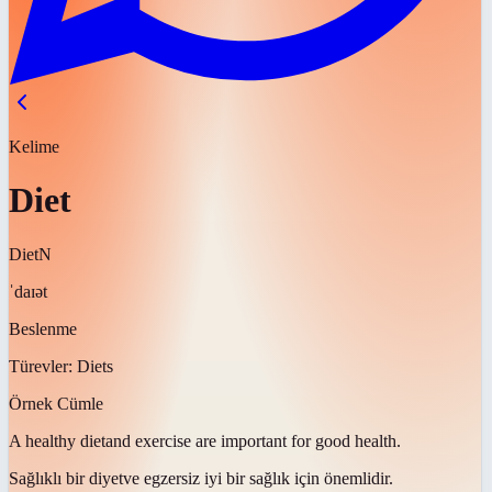
Kelime
Diet
Diet
N
ˈdaɪət
Beslenme
Türevler:
Diets
Örnek Cümle
A healthy
diet
and exercise are important for good health.
Sağlıklı bir
diyet
ve egzersiz iyi bir sağlık için önemlidir.