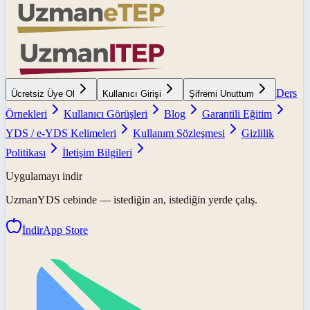
Ders
Ücretsiz Üye Ol
Kullanıcı Girişi
Şifremi Unuttum
Örnekleri
Kullanıcı Görüşleri
Blog
Garantili Eğitim
YDS / e-YDS Kelimeleri
Kullanım Sözleşmesi
Gizlilik
Politikası
İletişim Bilgileri
Uygulamayı indir
UzmanYDS
cebinde — istediğin an, istediğin yerde çalış.
İndir
App Store