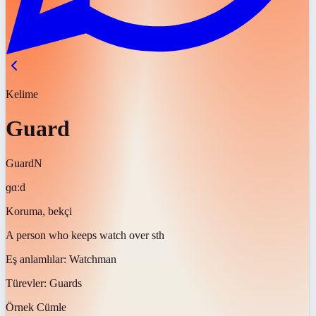
Kelime
Guard
Guard
N
ɡɑːd
Koruma, bekçi
A person who keeps watch over sth
Eş anlamlılar:
Watchman
Türevler:
Guards
Örnek Cümle