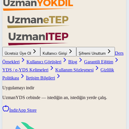
Ders
Ücretsiz Üye Ol
Kullanıcı Girişi
Şifremi Unuttum
Örnekleri
Kullanıcı Görüşleri
Blog
Garantili Eğitim
YDS / e-YDS Kelimeleri
Kullanım Sözleşmesi
Gizlilik
Politikası
İletişim Bilgileri
Uygulamayı indir
UzmanYDS
cebinde — istediğin an, istediğin yerde çalış.
İndir
App Store