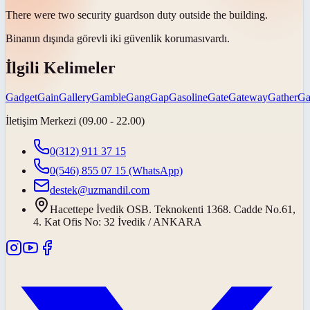
There were two security
guards
on duty outside the building.
Binanın dışında görevli iki güvenlik
koruması
vardı.
İlgili Kelimeler
Gadget
Gain
Gallery
Gamble
Gang
Gap
Gasoline
Gate
Gateway
Gather
Ga
İletişim Merkezi (09.00 - 22.00)
0(312) 911 37 15
0(546) 855 07 15
(WhatsApp)
destek@uzmandil.com
Hacettepe İvedik OSB. Teknokenti 1368. Cadde No.61,
4. Kat Ofis No: 32 İvedik / ANKARA