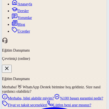
Anasayfa
Dersler
Yorumlar
Blog
Ücretler
Eğitim Danışmanı
Çevrimiçi (online)
Eğitim Danışmanı
Merhaba! 👋
WhatsApp Destek
birimine hoş geldiniz. Size nasıl
yardımcı olabiliriz?
Merhaba, bilgi alabilir miyim?
%100 başarı garantisi nedir?
Fiyat ve taksit seçenekleri
Lütfen beni arar mısınız?