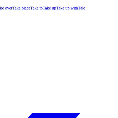
ke over
Take place
Take to
Take up
Take up with
Tale