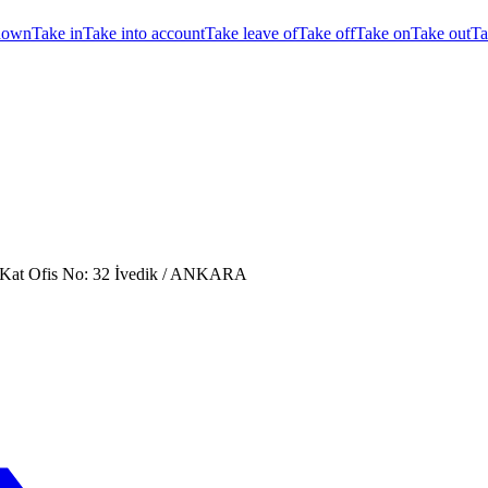
down
Take in
Take into account
Take leave of
Take off
Take on
Take out
Ta
. Kat Ofis No: 32 İvedik / ANKARA