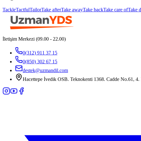
Tackle
Tactful
Tailor
Take after
Take away
Take back
Take care of
Take 
İletişim Merkezi (09.00 - 22.00)
0(312) 911 37 15
0(850) 302 67 15
destek@uzmandil.com
Hacettepe İvedik OSB. Teknokenti 1368. Cadde No.61, 4