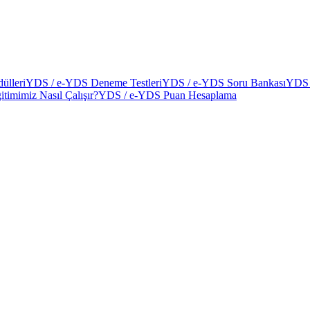
ülleri
YDS / e-YDS Deneme Testleri
YDS / e-YDS Soru Bankası
YDS 
itimimiz Nasıl Çalışır?
YDS / e-YDS Puan Hesaplama