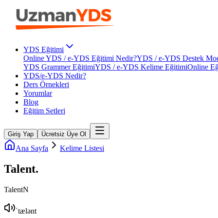
YDS Eğitimi
Online YDS / e-YDS Eğitimi Nedir?
YDS / e-YDS Destek Mod
YDS Grammer Eğitimi
YDS / e-YDS Kelime Eğitimi
Online Eğ
YDS/e-YDS Nedir?
Ders Örnekleri
Yorumlar
Blog
Eğitim Setleri
Giriş Yap
Ücretsiz Üye Ol
Ana Sayfa
Kelime Listesi
Talent
.
Talent
N
ˈtælənt