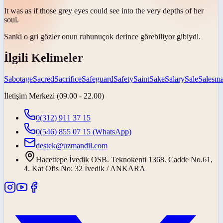
It was as if those grey eyes could see into the very depths of her
soul
.
Sanki o gri gözler onun
ruhunu
çok derince görebiliyor gibiydi.
İlgili Kelimeler
Sabotage
Sacred
Sacrifice
Safeguard
Safety
Saint
Sake
Salary
Sale
Salesm
İletişim Merkezi (09.00 - 22.00)
0(312) 911 37 15
0(546) 855 07 15
(WhatsApp)
destek@uzmandil.com
Hacettepe İvedik OSB. Teknokenti 1368. Cadde No.61,
4. Kat Ofis No: 32 İvedik / ANKARA