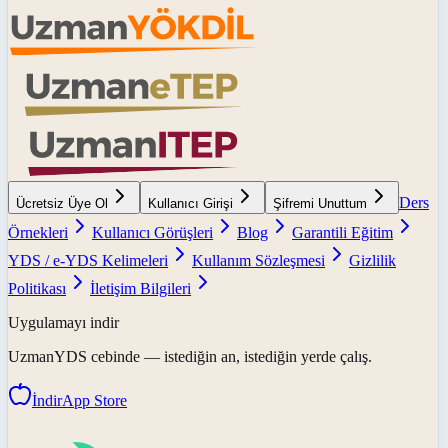
Ders
Ücretsiz Üye Ol
Kullanıcı Girişi
Şifremi Unuttum
Örnekleri
Kullanıcı Görüşleri
Blog
Garantili Eğitim
YDS / e-YDS Kelimeleri
Kullanım Sözleşmesi
Gizlilik
Politikası
İletişim Bilgileri
Uygulamayı indir
UzmanYDS
cebinde — istediğin an, istediğin yerde çalış.
İndir
App Store