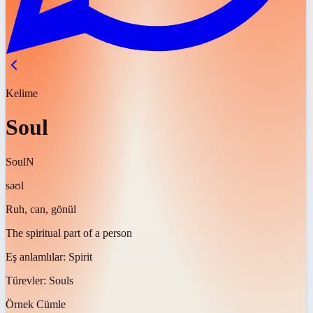
Kelime
Soul
Soul
N
səʊl
Ruh, can, gönül
The spiritual part of a person
Eş anlamlılar:
Spirit
Türevler:
Souls
Örnek Cümle