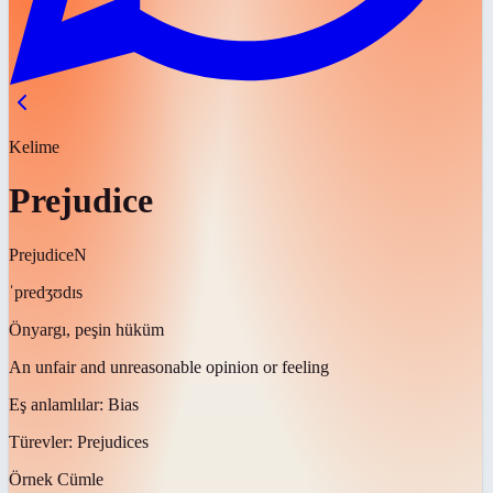
Kelime
Prejudice
Prejudice
N
ˈpredʒʊdɪs
Önyargı, peşin hüküm
An unfair and unreasonable opinion or feeling
Eş anlamlılar:
Bias
Türevler:
Prejudices
Örnek Cümle