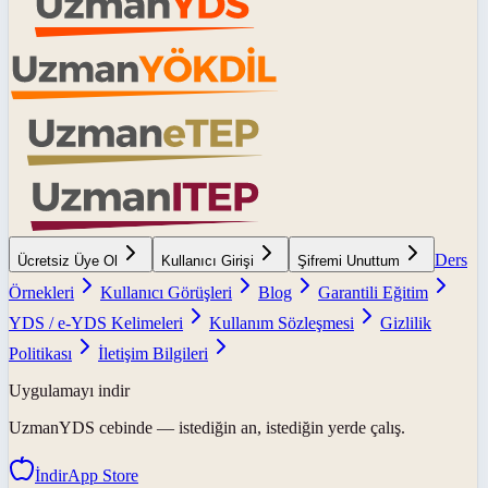
Ders
Ücretsiz Üye Ol
Kullanıcı Girişi
Şifremi Unuttum
Örnekleri
Kullanıcı Görüşleri
Blog
Garantili Eğitim
YDS / e-YDS Kelimeleri
Kullanım Sözleşmesi
Gizlilik
Politikası
İletişim Bilgileri
Uygulamayı indir
UzmanYDS
cebinde — istediğin an, istediğin yerde çalış.
İndir
App Store