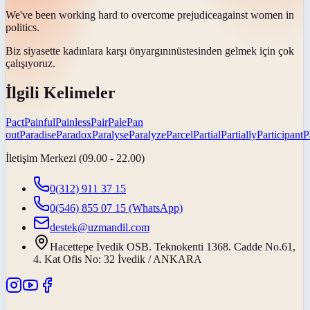
We've been working hard to overcome
prejudice
against women in
politics.
Biz siyasette kadınlara karşı
önyargının
üstesinden gelmek için çok
çalışıyoruz.
İlgili Kelimeler
Pact
Painful
Painless
Pair
Pale
Pan
out
Paradise
Paradox
Paralyse
Paralyze
Parcel
Partial
Partially
Participant
P
İletişim Merkezi (09.00 - 22.00)
0(312) 911 37 15
0(546) 855 07 15
(WhatsApp)
destek@uzmandil.com
Hacettepe İvedik OSB. Teknokenti 1368. Cadde No.61,
4. Kat Ofis No: 32 İvedik / ANKARA