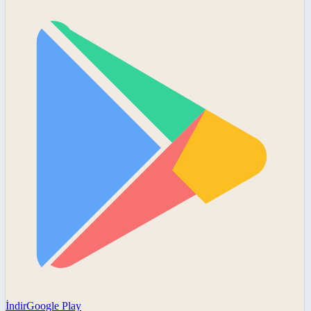
İndir
Google Play