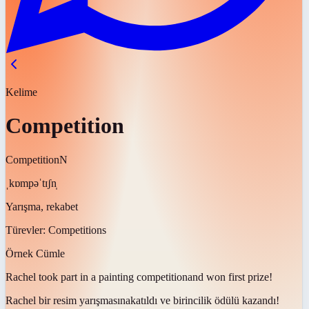
Kelime
Competition
Competition
N
ˌkɒmpəˈtɪʃn̩
Yarışma, rekabet
Türevler:
Competitions
Örnek Cümle
Rachel took part in a painting
competition
and won first prize!
Rachel bir resim
yarışmasına
katıldı ve birincilik ödülü kazandı!