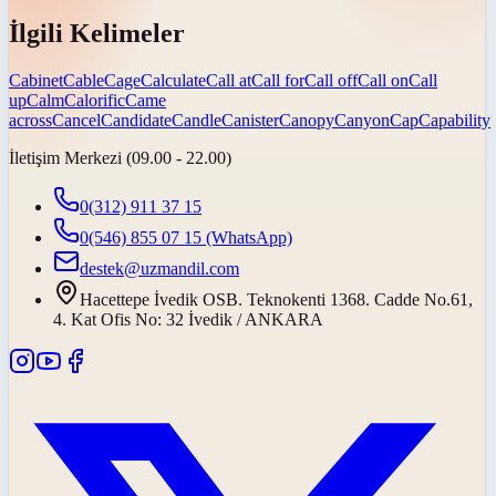
İlgili Kelimeler
Cabinet
Cable
Cage
Calculate
Call at
Call for
Call off
Call on
Call
up
Calm
Calorific
Came
across
Cancel
Candidate
Candle
Canister
Canopy
Canyon
Cap
Capability
İletişim Merkezi (09.00 - 22.00)
0(312) 911 37 15
0(546) 855 07 15
(WhatsApp)
destek@uzmandil.com
Hacettepe İvedik OSB. Teknokenti 1368. Cadde No.61,
4. Kat Ofis No: 32 İvedik / ANKARA