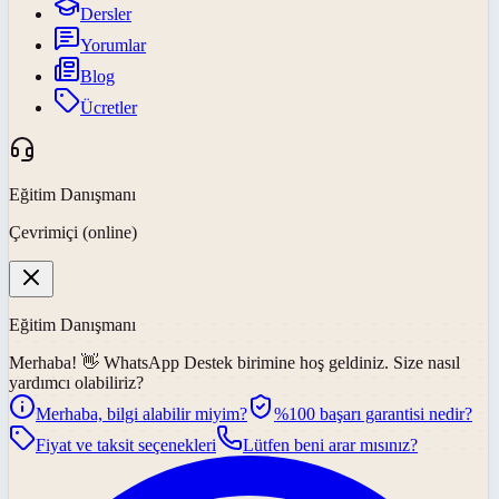
Dersler
Yorumlar
Blog
Ücretler
Eğitim Danışmanı
Çevrimiçi (online)
Eğitim Danışmanı
Merhaba! 👋
WhatsApp Destek
birimine hoş geldiniz. Size nasıl
yardımcı olabiliriz?
Merhaba, bilgi alabilir miyim?
%100 başarı garantisi nedir?
Fiyat ve taksit seçenekleri
Lütfen beni arar mısınız?