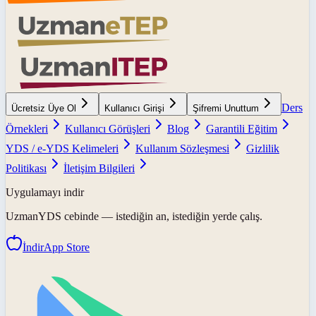
Ders
Ücretsiz Üye Ol
Kullanıcı Girişi
Şifremi Unuttum
Örnekleri
Kullanıcı Görüşleri
Blog
Garantili Eğitim
YDS / e-YDS Kelimeleri
Kullanım Sözleşmesi
Gizlilik
Politikası
İletişim Bilgileri
Uygulamayı indir
UzmanYDS
cebinde — istediğin an, istediğin yerde çalış.
İndir
App Store