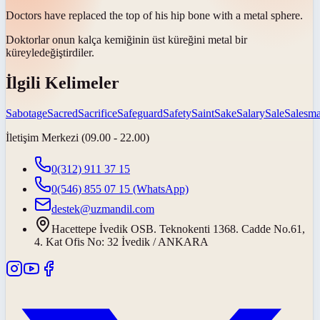
Doctors have replaced the top of his hip bone with a metal
sphere
.
Doktorlar onun kalça kemiğinin üst küreğini metal bir
küreyle
değiştirdiler.
İlgili Kelimeler
Sabotage
Sacred
Sacrifice
Safeguard
Safety
Saint
Sake
Salary
Sale
Salesm
İletişim Merkezi (09.00 - 22.00)
0(312) 911 37 15
0(546) 855 07 15
(WhatsApp)
destek@uzmandil.com
Hacettepe İvedik OSB. Teknokenti 1368. Cadde No.61,
4. Kat Ofis No: 32 İvedik / ANKARA