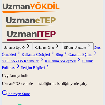
Ders
Ücretsiz Üye Ol
Kullanıcı Girişi
Şifremi Unuttum
Örnekleri
Kullanıcı Görüşleri
Blog
Garantili Eğitim
YDS / e-YDS Kelimeleri
Kullanım Sözleşmesi
Gizlilik
Politikası
İletişim Bilgileri
Uygulamayı indir
UzmanYDS
cebinde — istediğin an, istediğin yerde çalış.
İndir
App Store