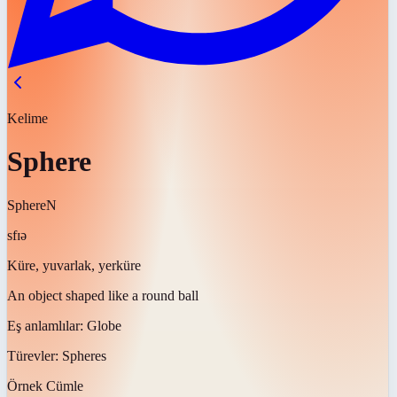
Kelime
Sphere
Sphere
N
sfɪə
Küre, yuvarlak, yerküre
An object shaped like a round ball
Eş anlamlılar:
Globe
Türevler:
Spheres
Örnek Cümle