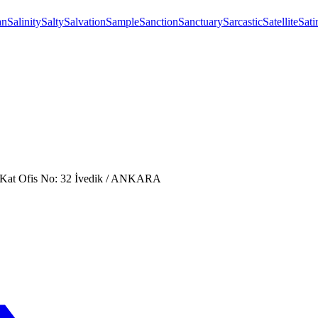
an
Salinity
Salty
Salvation
Sample
Sanction
Sanctuary
Sarcastic
Satellite
Sati
. Kat Ofis No: 32 İvedik / ANKARA