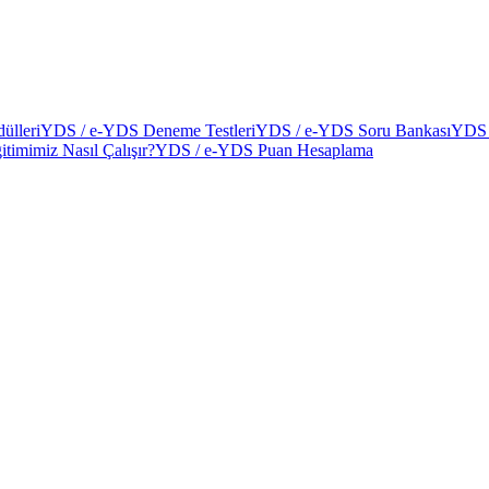
ülleri
YDS / e-YDS Deneme Testleri
YDS / e-YDS Soru Bankası
YDS 
itimimiz Nasıl Çalışır?
YDS / e-YDS Puan Hesaplama