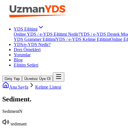
YDS Eğitimi
Online YDS / e-YDS Eğitimi Nedir?
YDS / e-YDS Destek Mod
YDS Grammer Eğitimi
YDS / e-YDS Kelime Eğitimi
Online Eğ
YDS/e-YDS Nedir?
Ders Örnekleri
Yorumlar
Blog
Eğitim Setleri
Giriş Yap
Ücretsiz Üye Ol
Ana Sayfa
Kelime Listesi
Sediment
.
Sediment
N
ˈsedɪmənt