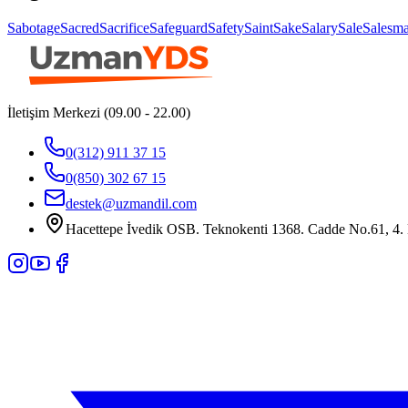
Sabotage
Sacred
Sacrifice
Safeguard
Safety
Saint
Sake
Salary
Sale
Salesm
İletişim Merkezi (09.00 - 22.00)
0(312) 911 37 15
0(850) 302 67 15
destek@uzmandil.com
Hacettepe İvedik OSB. Teknokenti 1368. Cadde No.61, 4