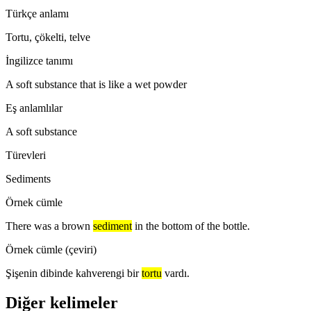
Türkçe anlamı
Tortu, çökelti, telve
İngilizce tanımı
A soft substance that is like a wet powder
Eş anlamlılar
A soft substance
Türevleri
Sediments
Örnek cümle
There was a brown
sediment
in the bottom of the bottle.
Örnek cümle (çeviri)
Şişenin dibinde kahverengi bir
tortu
vardı.
Diğer kelimeler