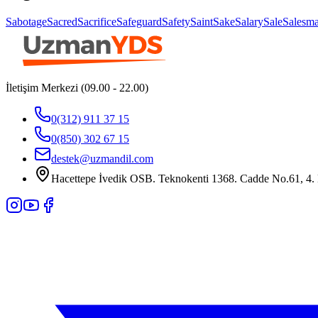
Sabotage
Sacred
Sacrifice
Safeguard
Safety
Saint
Sake
Salary
Sale
Salesm
İletişim Merkezi (09.00 - 22.00)
0(312) 911 37 15
0(850) 302 67 15
destek@uzmandil.com
Hacettepe İvedik OSB. Teknokenti 1368. Cadde No.61, 4