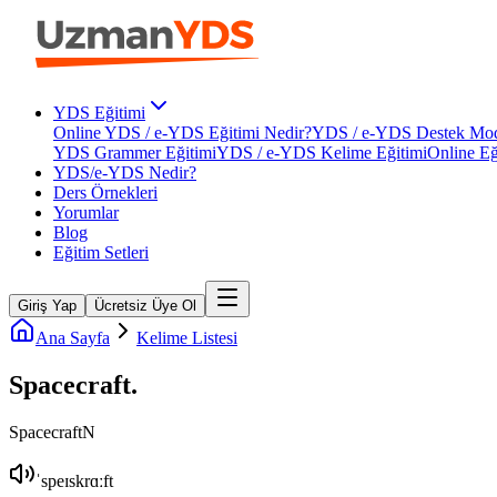
YDS Eğitimi
Online YDS / e-YDS Eğitimi Nedir?
YDS / e-YDS Destek Mod
YDS Grammer Eğitimi
YDS / e-YDS Kelime Eğitimi
Online Eğ
YDS/e-YDS Nedir?
Ders Örnekleri
Yorumlar
Blog
Eğitim Setleri
Giriş Yap
Ücretsiz Üye Ol
Ana Sayfa
Kelime Listesi
Spacecraft
.
Spacecraft
N
ˈspeɪskrɑːft