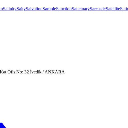
an
Salinity
Salty
Salvation
Sample
Sanction
Sanctuary
Sarcastic
Satellite
Sati
. Kat Ofis No: 32 İvedik / ANKARA