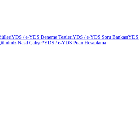
ülleri
YDS / e-YDS Deneme Testleri
YDS / e-YDS Soru Bankası
YDS 
itimimiz Nasıl Çalışır?
YDS / e-YDS Puan Hesaplama