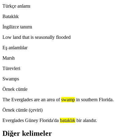
Türkçe anlamı
Bataklık
İngilizce tanımı
Low land that is seasonally flooded
Eş anlamlılar
Marsh
Türevleri
Swamps
Örnek cümle
The Everglades are an area of
swamp
in southern Florida.
Örnek cümle (çeviri)
Everglades Güney Florida'da
bataklık
bir alandır.
Diğer kelimeler