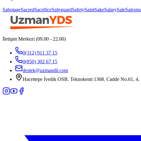
Sabotage
Sacred
Sacrifice
Safeguard
Safety
Saint
Sake
Salary
Sale
Salesm
İletişim Merkezi (09.00 - 22.00)
0(312) 911 37 15
0(850) 302 67 15
destek@uzmandil.com
Hacettepe İvedik OSB. Teknokenti 1368. Cadde No.61, 4