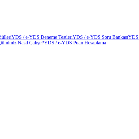
ülleri
YDS / e-YDS Deneme Testleri
YDS / e-YDS Soru Bankası
YDS 
itimimiz Nasıl Çalışır?
YDS / e-YDS Puan Hesaplama