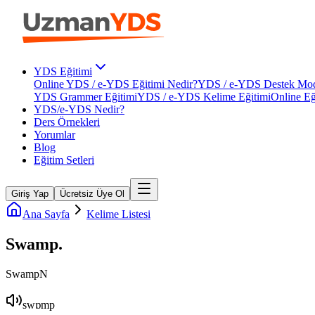
YDS Eğitimi
Online YDS / e-YDS Eğitimi Nedir?
YDS / e-YDS Destek Mod
YDS Grammer Eğitimi
YDS / e-YDS Kelime Eğitimi
Online Eğ
YDS/e-YDS Nedir?
Ders Örnekleri
Yorumlar
Blog
Eğitim Setleri
Giriş Yap
Ücretsiz Üye Ol
Ana Sayfa
Kelime Listesi
Swamp
.
Swamp
N
swɒmp