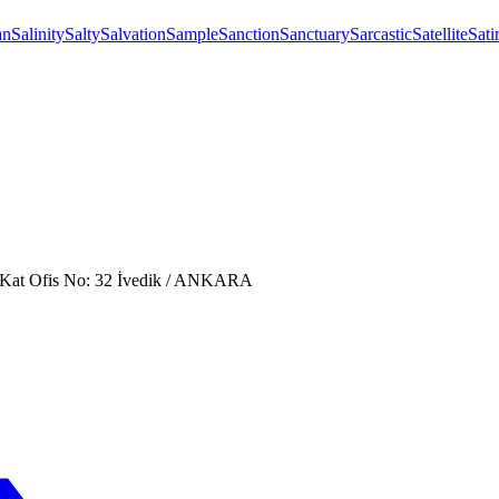
an
Salinity
Salty
Salvation
Sample
Sanction
Sanctuary
Sarcastic
Satellite
Sati
. Kat Ofis No: 32 İvedik / ANKARA