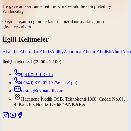
He gave an
assurance
that the work would be completed by
Wednesday.
O işin çarşamba gününe kadar tamamlanmış olacağının
güvencesini
verdi.
İlgili Kelimeler
Abandon
Aberration
Abide
Ability
Abnormal
Aboard
Abolish
Abort
Abor
İletişim Merkezi (09.00 - 22.00)
0(312) 911 37 15
0(546) 855 07 15
(WhatsApp)
destek@uzmandil.com
Hacettepe İvedik OSB. Teknokenti 1368. Cadde No.61,
4. Kat Ofis No: 32 İvedik / ANKARA