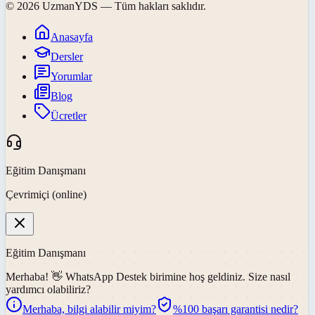
©
2026
UzmanYDS
— Tüm hakları saklıdır.
Anasayfa
Dersler
Yorumlar
Blog
Ücretler
Eğitim Danışmanı
Çevrimiçi (online)
Eğitim Danışmanı
Merhaba! 👋
WhatsApp Destek
birimine hoş geldiniz. Size nasıl
yardımcı olabiliriz?
Merhaba, bilgi alabilir miyim?
%100 başarı garantisi nedir?