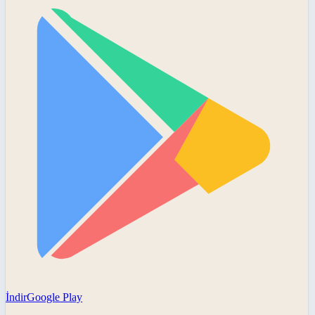
İndir
Google Play