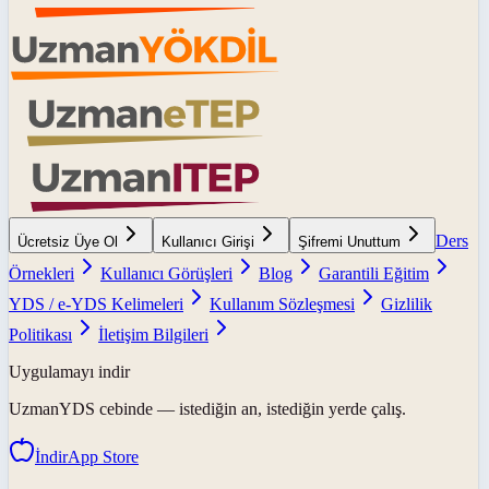
Ders
Ücretsiz Üye Ol
Kullanıcı Girişi
Şifremi Unuttum
Örnekleri
Kullanıcı Görüşleri
Blog
Garantili Eğitim
YDS / e-YDS Kelimeleri
Kullanım Sözleşmesi
Gizlilik
Politikası
İletişim Bilgileri
Uygulamayı indir
UzmanYDS
cebinde — istediğin an, istediğin yerde çalış.
İndir
App Store