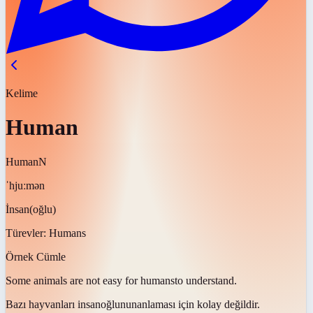
Kelime
Human
Human
N
ˈhjuːmən
İnsan(oğlu)
Türevler:
Humans
Örnek Cümle
Some animals are not easy for
humans
to understand.
Bazı hayvanları
insanoğlunun
anlaması için kolay değildir.