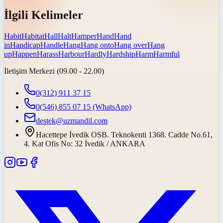
İlgili Kelimeler
Habit
Habitat
Hall
Halt
Hamper
Hand
Hand
in
Handicap
Handle
Hang
Hang onto
Hang over
Hang
up
Happen
Harass
Harbour
Hardly
Hardship
Harm
Harmful
İletişim Merkezi (09.00 - 22.00)
0(312) 911 37 15
0(546) 855 07 15
(WhatsApp)
destek@uzmandil.com
Hacettepe İvedik OSB. Teknokenti 1368. Cadde No.61,
4. Kat Ofis No: 32 İvedik / ANKARA