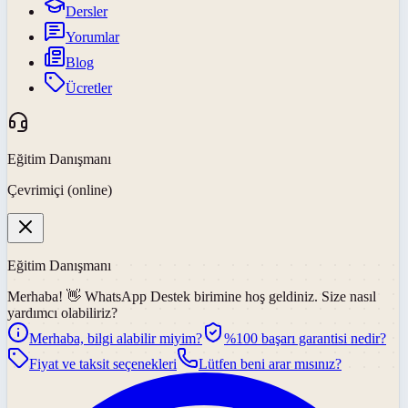
Dersler
Yorumlar
Blog
Ücretler
Eğitim Danışmanı
Çevrimiçi (online)
Eğitim Danışmanı
Merhaba! 👋
WhatsApp Destek
birimine hoş geldiniz. Size nasıl
yardımcı olabiliriz?
Merhaba, bilgi alabilir miyim?
%100 başarı garantisi nedir?
Fiyat ve taksit seçenekleri
Lütfen beni arar mısınız?