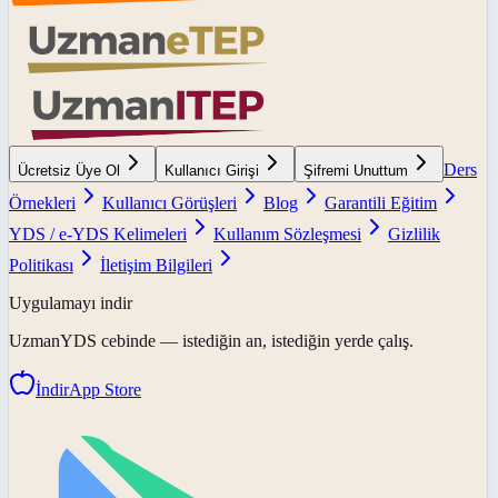
Ders
Ücretsiz Üye Ol
Kullanıcı Girişi
Şifremi Unuttum
Örnekleri
Kullanıcı Görüşleri
Blog
Garantili Eğitim
YDS / e-YDS Kelimeleri
Kullanım Sözleşmesi
Gizlilik
Politikası
İletişim Bilgileri
Uygulamayı indir
UzmanYDS
cebinde — istediğin an, istediğin yerde çalış.
İndir
App Store