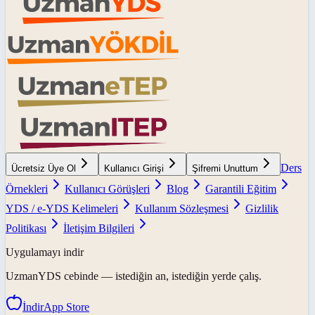
Ders
Ücretsiz Üye Ol
Kullanıcı Girişi
Şifremi Unuttum
Örnekleri
Kullanıcı Görüşleri
Blog
Garantili Eğitim
YDS / e-YDS Kelimeleri
Kullanım Sözleşmesi
Gizlilik
Politikası
İletişim Bilgileri
Uygulamayı indir
UzmanYDS
cebinde — istediğin an, istediğin yerde çalış.
İndir
App Store