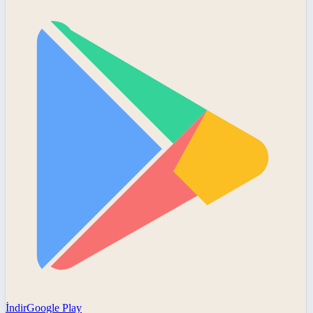
İndir
Google Play