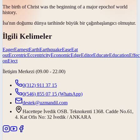
The birth of Christ was the beginning of a major
epoch
of world
history.
İsa'nın doğumu dünya tarihinde büyük bir
çağın
başlangıcı olmuştur.
İlgili Kelimeler
Eager
Earnest
Earth
Earthquake
Ease
Eat
out
Eccentric
Eccentricity
Economic
Edge
Editor
Educate
Education
Effec
on
Eject
İletişim Merkezi (09.00 - 22.00)
0(312) 911 37 15
0(546) 855 07 15
(WhatsApp)
destek@uzmandil.com
Hacettepe İvedik OSB. Teknokenti 1368. Cadde No.61,
4. Kat Ofis No: 32 İvedik / ANKARA