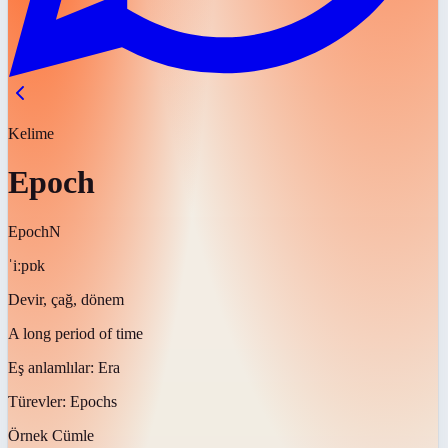
Kelime
Epoch
Epoch
N
ˈiːpɒk
Devir, çağ, dönem
A long period of time
Eş anlamlılar:
Era
Türevler:
Epochs
Örnek Cümle