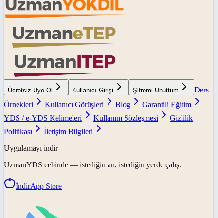
Ders
Ücretsiz Üye Ol
Kullanıcı Girişi
Şifremi Unuttum
Örnekleri
Kullanıcı Görüşleri
Blog
Garantili Eğitim
YDS / e-YDS Kelimeleri
Kullanım Sözleşmesi
Gizlilik
Politikası
İletişim Bilgileri
Uygulamayı indir
UzmanYDS
cebinde — istediğin an, istediğin yerde çalış.
İndir
App Store