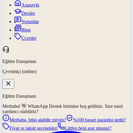
Anasayfa
Dersler
Yorumlar
Blog
Ücretler
Eğitim Danışmanı
Çevrimiçi (online)
Eğitim Danışmanı
Merhaba! 👋
WhatsApp Destek
birimine hoş geldiniz. Size nasıl
yardımcı olabiliriz?
Merhaba, bilgi alabilir miyim?
%100 başarı garantisi nedir?
Fiyat ve taksit seçenekleri
Lütfen beni arar mısınız?