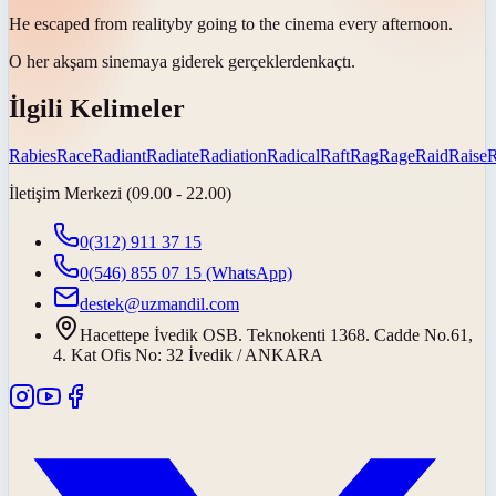
He escaped from
reality
by going to the cinema every afternoon.
O her akşam sinemaya giderek
gerçeklerden
kaçtı.
İlgili Kelimeler
Rabies
Race
Radiant
Radiate
Radiation
Radical
Raft
Rag
Rage
Raid
Raise
İletişim Merkezi (09.00 - 22.00)
0(312) 911 37 15
0(546) 855 07 15
(WhatsApp)
destek@uzmandil.com
Hacettepe İvedik OSB. Teknokenti 1368. Cadde No.61,
4. Kat Ofis No: 32 İvedik / ANKARA