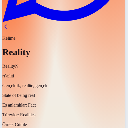
Kelime
Reality
Reality
N
rɪˈælɪti
Gerçeklik, realite, gerçek
State of being real
Eş anlamlılar:
Fact
Türevler:
Realities
Örnek Cümle