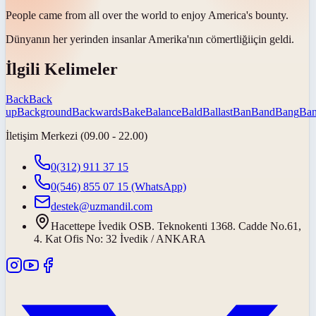
People came from all over the world to enjoy America's
bounty
.
Dünyanın her yerinden insanlar Amerika'nın
cömertliği
için geldi.
İlgili Kelimeler
Back
Back
up
Background
Backwards
Bake
Balance
Bald
Ballast
Ban
Band
Bang
Ban
İletişim Merkezi (09.00 - 22.00)
0(312) 911 37 15
0(546) 855 07 15
(WhatsApp)
destek@uzmandil.com
Hacettepe İvedik OSB. Teknokenti 1368. Cadde No.61,
4. Kat Ofis No: 32 İvedik / ANKARA