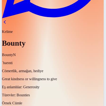
Kelime
Bounty
Bounty
N
ˈbaʊnti
Cömertlik, armağan, hediye
Great kindness or willingness to give
Eş anlamlılar:
Generosity
Türevler:
Bounties
Örnek Cümle