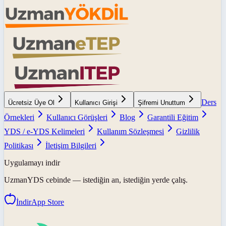
Ders
Ücretsiz Üye Ol
Kullanıcı Girişi
Şifremi Unuttum
Örnekleri
Kullanıcı Görüşleri
Blog
Garantili Eğitim
YDS / e-YDS Kelimeleri
Kullanım Sözleşmesi
Gizlilik
Politikası
İletişim Bilgileri
Uygulamayı indir
UzmanYDS
cebinde — istediğin an, istediğin yerde çalış.
İndir
App Store