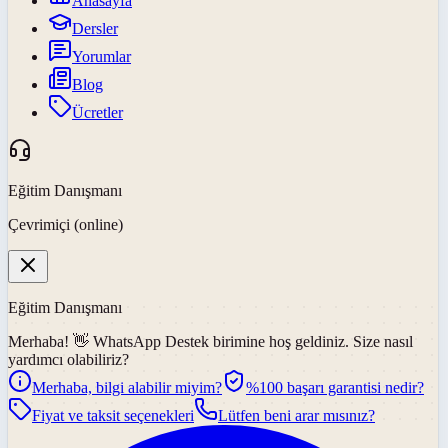
Anasayfa
Dersler
Yorumlar
Blog
Ücretler
Eğitim Danışmanı
Çevrimiçi (online)
Eğitim Danışmanı
Merhaba! 👋
WhatsApp Destek
birimine hoş geldiniz. Size nasıl
yardımcı olabiliriz?
Merhaba, bilgi alabilir miyim?
%100 başarı garantisi nedir?
Fiyat ve taksit seçenekleri
Lütfen beni arar mısınız?