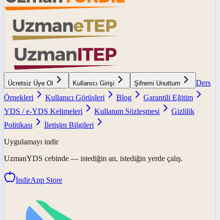
Ders
Ücretsiz Üye Ol
Kullanıcı Girişi
Şifremi Unuttum
Örnekleri
Kullanıcı Görüşleri
Blog
Garantili Eğitim
YDS / e-YDS Kelimeleri
Kullanım Sözleşmesi
Gizlilik
Politikası
İletişim Bilgileri
Uygulamayı indir
UzmanYDS
cebinde — istediğin an, istediğin yerde çalış.
İndir
App Store