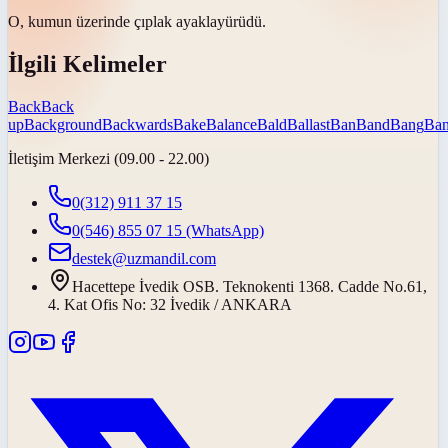
O, kumun üzerinde
çıplak ayakla
yürüdü.
İlgili Kelimeler
Back
Back
up
Background
Backwards
Bake
Balance
Bald
Ballast
Ban
Band
Bang
Ban
İletişim Merkezi (09.00 - 22.00)
0(312) 911 37 15
0(546) 855 07 15
(WhatsApp)
destek@uzmandil.com
Hacettepe İvedik OSB. Teknokenti 1368. Cadde No.61,
4. Kat Ofis No: 32 İvedik / ANKARA