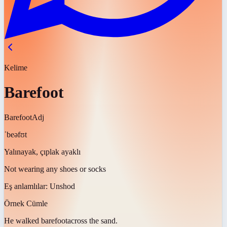
Kelime
Barefoot
Barefoot
Adj
ˈbeəfʊt
Yalınayak, çıplak ayaklı
Not wearing any shoes or socks
Eş anlamlılar:
Unshod
Örnek Cümle
He walked
barefoot
across the sand.