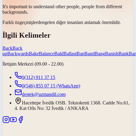
It's important to understand other people, people from different
backgrounds
.
Farklı
özgeçmişlerden
gelen diğer insanları anlamak önemlidir.
İlgili Kelimeler
Back
Back
up
Backwards
Bake
Balance
Bald
Ballast
Ban
Band
Bang
Banish
Bank
Ban
İletişim Merkezi (09.00 - 22.00)
0(312) 911 37 15
0(546) 855 07 15
(WhatsApp)
destek@uzmandil.com
Hacettepe İvedik OSB. Teknokenti 1368. Cadde No.61,
4. Kat Ofis No: 32 İvedik / ANKARA