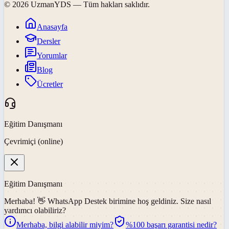
©
2026
UzmanYDS
— Tüm hakları saklıdır.
Anasayfa
Dersler
Yorumlar
Blog
Ücretler
Eğitim Danışmanı
Çevrimiçi (online)
Eğitim Danışmanı
Merhaba! 👋
WhatsApp Destek
birimine hoş geldiniz. Size nasıl
yardımcı olabiliriz?
Merhaba, bilgi alabilir miyim?
%100 başarı garantisi nedir?