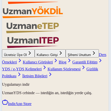
Ders
Ücretsiz Üye Ol
Kullanıcı Girişi
Şifremi Unuttum
Örnekleri
Kullanıcı Görüşleri
Blog
Garantili Eğitim
YDS / e-YDS Kelimeleri
Kullanım Sözleşmesi
Gizlilik
Politikası
İletişim Bilgileri
Uygulamayı indir
UzmanYDS
cebinde — istediğin an, istediğin yerde çalış.
İndir
App Store