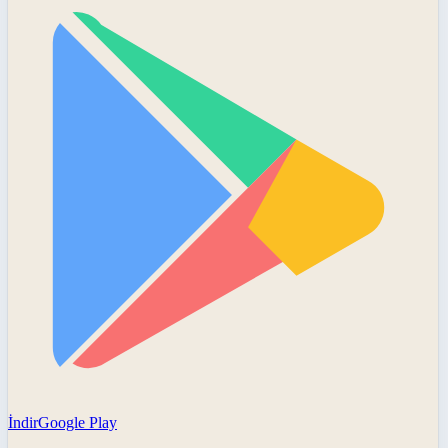
İndir
Google Play