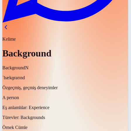
Kelime
Background
Background
N
ˈbækɡraʊnd
Özgeçmiş, geçmiş deneyimler
A person
Eş anlamlılar:
Experience
Türevler:
Backgrounds
Örnek Cümle