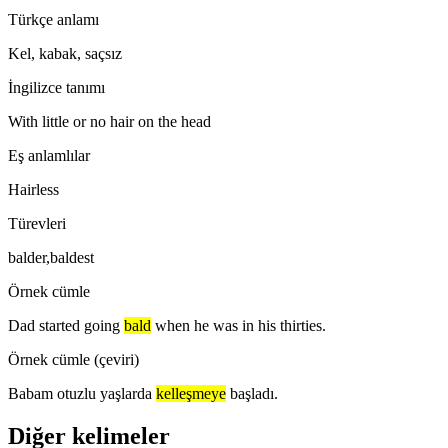
Türkçe anlamı
Kel, kabak, saçsız
İngilizce tanımı
With little or no hair on the head
Eş anlamlılar
Hairless
Türevleri
balder,baldest
Örnek cümle
Dad started going
bald
when he was in his thirties.
Örnek cümle (çeviri)
Babam otuzlu yaşlarda
kelleşmeye
başladı.
Diğer kelimeler