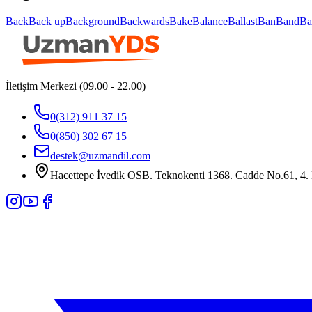
Back
Back up
Background
Backwards
Bake
Balance
Ballast
Ban
Band
Ba
İletişim Merkezi (09.00 - 22.00)
0(312) 911 37 15
0(850) 302 67 15
destek@uzmandil.com
Hacettepe İvedik OSB. Teknokenti 1368. Cadde No.61, 4