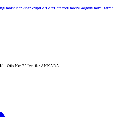
ng
Banish
Bank
Bankrupt
Bar
Bare
Barefoot
Barely
Bargain
Barrel
Barren
. Kat Ofis No: 32 İvedik / ANKARA