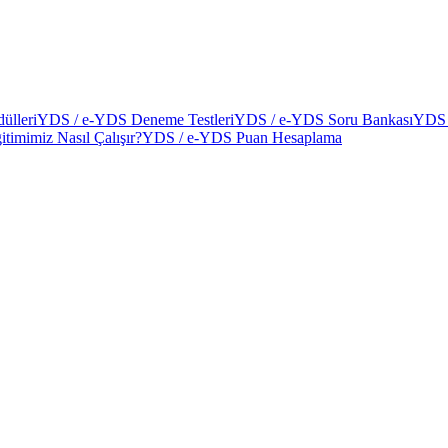
ülleri
YDS / e-YDS Deneme Testleri
YDS / e-YDS Soru Bankası
YDS 
itimimiz Nasıl Çalışır?
YDS / e-YDS Puan Hesaplama