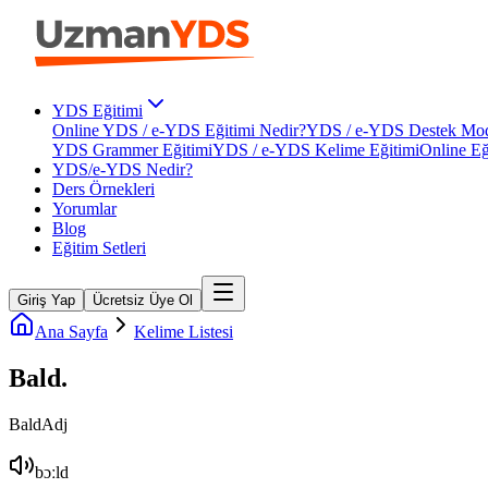
YDS Eğitimi
Online YDS / e-YDS Eğitimi Nedir?
YDS / e-YDS Destek Mod
YDS Grammer Eğitimi
YDS / e-YDS Kelime Eğitimi
Online Eğ
YDS/e-YDS Nedir?
Ders Örnekleri
Yorumlar
Blog
Eğitim Setleri
Giriş Yap
Ücretsiz Üye Ol
Ana Sayfa
Kelime Listesi
Bald
.
Bald
Adj
bɔːld