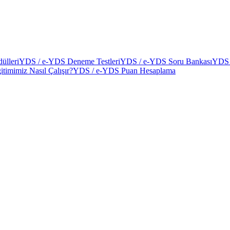
ülleri
YDS / e-YDS Deneme Testleri
YDS / e-YDS Soru Bankası
YDS 
itimimiz Nasıl Çalışır?
YDS / e-YDS Puan Hesaplama