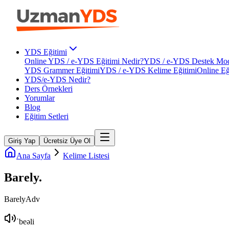
YDS Eğitimi
Online YDS / e-YDS Eğitimi Nedir?
YDS / e-YDS Destek Mod
YDS Grammer Eğitimi
YDS / e-YDS Kelime Eğitimi
Online Eğ
YDS/e-YDS Nedir?
Ders Örnekleri
Yorumlar
Blog
Eğitim Setleri
Giriş Yap
Ücretsiz Üye Ol
Ana Sayfa
Kelime Listesi
Barely
.
Barely
Adv
ˈbeəli