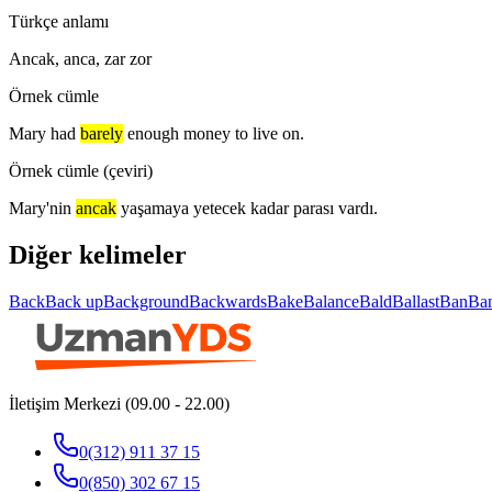
Türkçe anlamı
Ancak, anca, zar zor
Örnek cümle
Mary had
barely
enough money to live on.
Örnek cümle (çeviri)
Mary'nin
ancak
yaşamaya yetecek kadar parası vardı.
Diğer kelimeler
Back
Back up
Background
Backwards
Bake
Balance
Bald
Ballast
Ban
Ba
İletişim Merkezi (09.00 - 22.00)
0(312) 911 37 15
0(850) 302 67 15