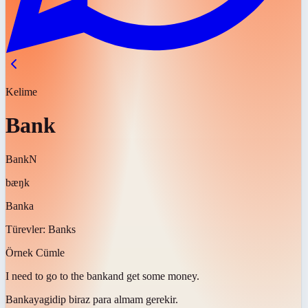
Kelime
Bank
Bank
N
bæŋk
Banka
Türevler:
Banks
Örnek Cümle
I need to go to the
bank
and get some money.
Bankaya
gidip biraz para almam gerekir.