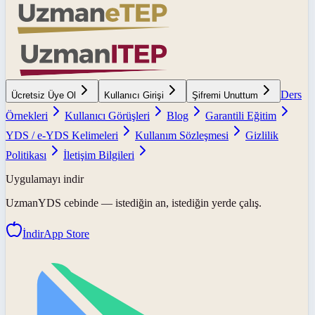
Ders
Ücretsiz Üye Ol
Kullanıcı Girişi
Şifremi Unuttum
Örnekleri
Kullanıcı Görüşleri
Blog
Garantili Eğitim
YDS / e-YDS Kelimeleri
Kullanım Sözleşmesi
Gizlilik
Politikası
İletişim Bilgileri
Uygulamayı indir
UzmanYDS
cebinde — istediğin an, istediğin yerde çalış.
İndir
App Store