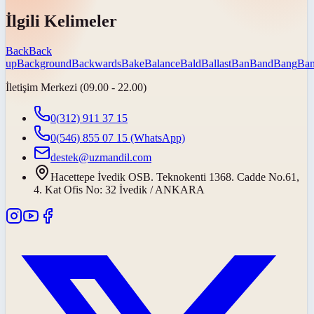
İlgili Kelimeler
Back
Back
up
Background
Backwards
Bake
Balance
Bald
Ballast
Ban
Band
Bang
Ban
İletişim Merkezi (09.00 - 22.00)
0(312) 911 37 15
0(546) 855 07 15
(WhatsApp)
destek@uzmandil.com
Hacettepe İvedik OSB. Teknokenti 1368. Cadde No.61,
4. Kat Ofis No: 32 İvedik / ANKARA