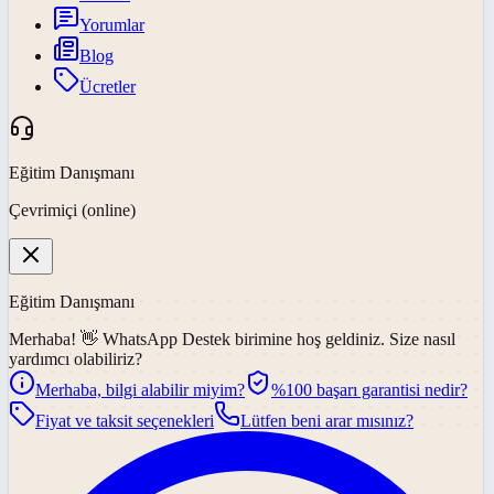
Yorumlar
Blog
Ücretler
Eğitim Danışmanı
Çevrimiçi (online)
Eğitim Danışmanı
Merhaba! 👋
WhatsApp Destek
birimine hoş geldiniz. Size nasıl
yardımcı olabiliriz?
Merhaba, bilgi alabilir miyim?
%100 başarı garantisi nedir?
Fiyat ve taksit seçenekleri
Lütfen beni arar mısınız?