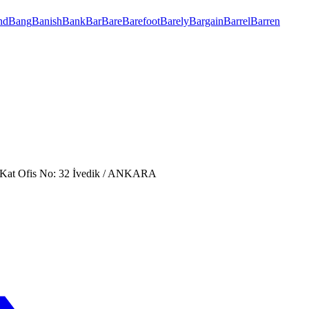
nd
Bang
Banish
Bank
Bar
Bare
Barefoot
Barely
Bargain
Barrel
Barren
. Kat Ofis No: 32 İvedik / ANKARA