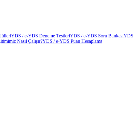
ülleri
YDS / e-YDS Deneme Testleri
YDS / e-YDS Soru Bankası
YDS 
itimimiz Nasıl Çalışır?
YDS / e-YDS Puan Hesaplama