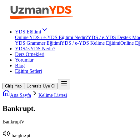
YDS Eğitimi
Online YDS / e-YDS Eğitimi Nedir?
YDS / e-YDS Destek Mod
YDS Grammer Eğitimi
YDS / e-YDS Kelime Eğitimi
Online Eğ
YDS/e-YDS Nedir?
Ders Örnekleri
Yorumlar
Blog
Eğitim Setleri
Giriş Yap
Ücretsiz Üye Ol
Ana Sayfa
Kelime Listesi
Bankrupt
.
Bankrupt
V
ˈbæŋkrʌpt