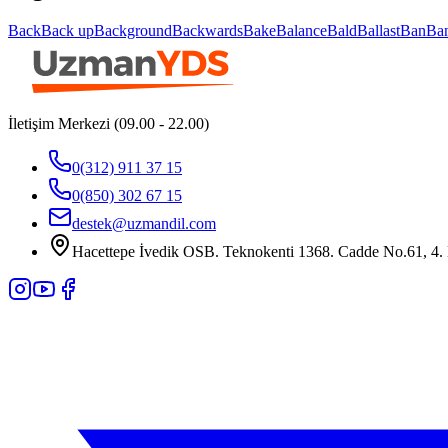
Back
Back up
Background
Backwards
Bake
Balance
Bald
Ballast
Ban
Ba
İletişim Merkezi (09.00 - 22.00)
0(312) 911 37 15
0(850) 302 67 15
destek@uzmandil.com
Hacettepe İvedik OSB. Teknokenti 1368. Cadde No.61, 4