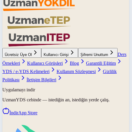
Ders
Ücretsiz Üye Ol
Kullanıcı Girişi
Şifremi Unuttum
Örnekleri
Kullanıcı Görüşleri
Blog
Garantili Eğitim
YDS / e-YDS Kelimeleri
Kullanım Sözleşmesi
Gizlilik
Politikası
İletişim Bilgileri
Uygulamayı indir
UzmanYDS
cebinde — istediğin an, istediğin yerde çalış.
İndir
App Store