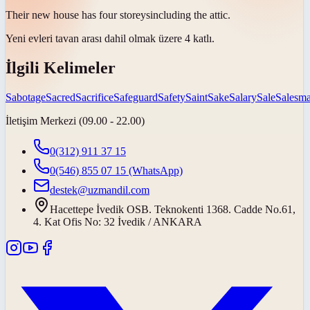
Their new house has four
storeys
including the attic.
Yeni evleri tavan arası dahil olmak üzere 4
katlı
.
İlgili Kelimeler
Sabotage
Sacred
Sacrifice
Safeguard
Safety
Saint
Sake
Salary
Sale
Salesm
İletişim Merkezi (09.00 - 22.00)
0(312) 911 37 15
0(546) 855 07 15
(WhatsApp)
destek@uzmandil.com
Hacettepe İvedik OSB. Teknokenti 1368. Cadde No.61,
4. Kat Ofis No: 32 İvedik / ANKARA