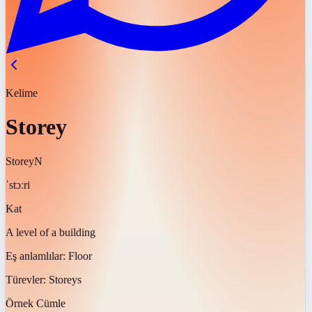
Kelime
Storey
Storey
N
ˈstɔːri
Kat
A level of a building
Eş anlamlılar:
Floor
Türevler:
Storeys
Örnek Cümle