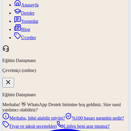
Anasayfa
Dersler
Yorumlar
Blog
Ücretler
Eğitim Danışmanı
Çevrimiçi (online)
Eğitim Danışmanı
Merhaba! 👋
WhatsApp Destek
birimine hoş geldiniz. Size nasıl
yardımcı olabiliriz?
Merhaba, bilgi alabilir miyim?
%100 başarı garantisi nedir?
Fiyat ve taksit seçenekleri
Lütfen beni arar mısınız?