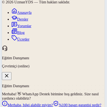
©
2026
UzmanYDS
— Tüm hakları saklıdır.
Anasayfa
Dersler
Yorumlar
Blog
Ücretler
Eğitim Danışmanı
Çevrimiçi (online)
Eğitim Danışmanı
Merhaba! 👋
WhatsApp Destek
birimine hoş geldiniz. Size nasıl
yardımcı olabiliriz?
Merhaba, bilgi alabilir miyim?
%100 başarı garantisi nedir?