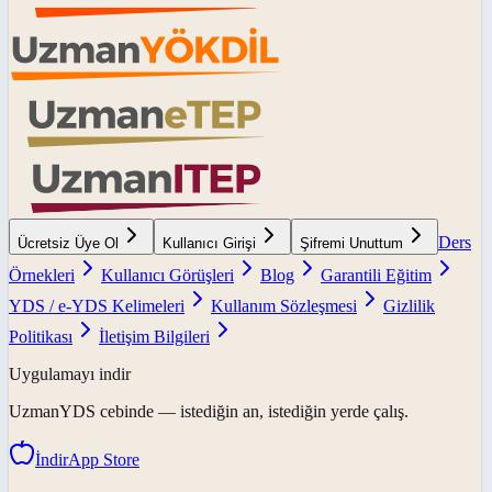
Ders
Ücretsiz Üye Ol
Kullanıcı Girişi
Şifremi Unuttum
Örnekleri
Kullanıcı Görüşleri
Blog
Garantili Eğitim
YDS / e-YDS Kelimeleri
Kullanım Sözleşmesi
Gizlilik
Politikası
İletişim Bilgileri
Uygulamayı indir
UzmanYDS
cebinde — istediğin an, istediğin yerde çalış.
İndir
App Store