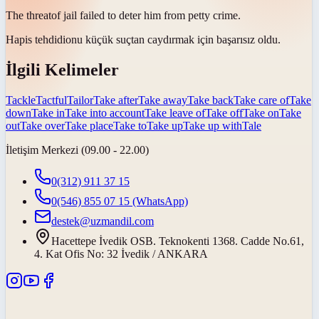
The
threat
of jail failed to deter him from petty crime.
Hapis
tehdidi
onu küçük suçtan caydırmak için başarısız oldu.
İlgili Kelimeler
Tackle
Tactful
Tailor
Take after
Take away
Take back
Take care of
Take
down
Take in
Take into account
Take leave of
Take off
Take on
Take
out
Take over
Take place
Take to
Take up
Take up with
Tale
İletişim Merkezi (09.00 - 22.00)
0(312) 911 37 15
0(546) 855 07 15
(WhatsApp)
destek@uzmandil.com
Hacettepe İvedik OSB. Teknokenti 1368. Cadde No.61,
4. Kat Ofis No: 32 İvedik / ANKARA