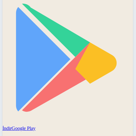
İndir
Google Play