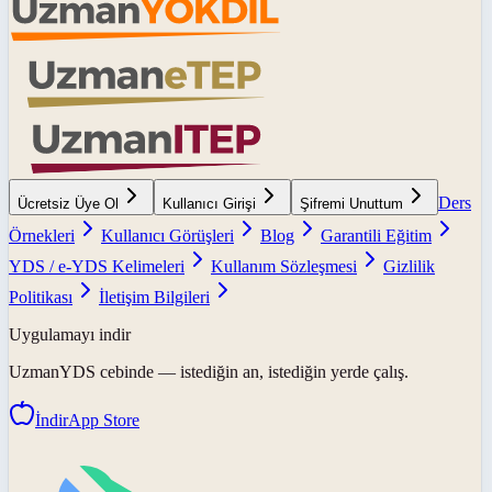
Ders
Ücretsiz Üye Ol
Kullanıcı Girişi
Şifremi Unuttum
Örnekleri
Kullanıcı Görüşleri
Blog
Garantili Eğitim
YDS / e-YDS Kelimeleri
Kullanım Sözleşmesi
Gizlilik
Politikası
İletişim Bilgileri
Uygulamayı indir
UzmanYDS
cebinde — istediğin an, istediğin yerde çalış.
İndir
App Store