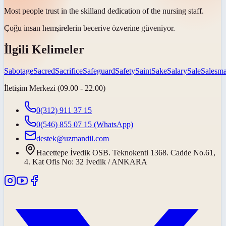
Most people trust in the
skill
and dedication of the nursing staff.
Çoğu insan hemşirelerin
beceri
ve özverine güveniyor.
İlgili Kelimeler
Sabotage
Sacred
Sacrifice
Safeguard
Safety
Saint
Sake
Salary
Sale
Salesm
İletişim Merkezi (09.00 - 22.00)
0(312) 911 37 15
0(546) 855 07 15
(WhatsApp)
destek@uzmandil.com
Hacettepe İvedik OSB. Teknokenti 1368. Cadde No.61,
4. Kat Ofis No: 32 İvedik / ANKARA