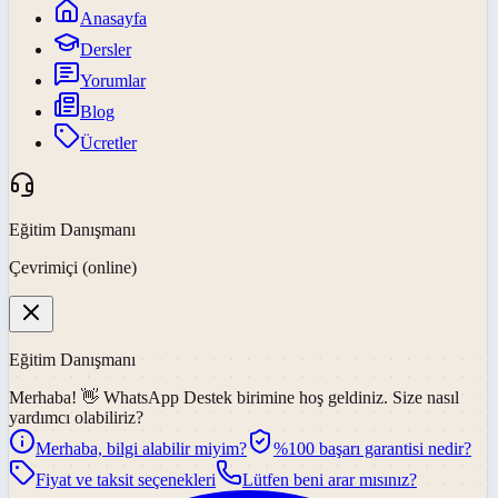
Anasayfa
Dersler
Yorumlar
Blog
Ücretler
Eğitim Danışmanı
Çevrimiçi (online)
Eğitim Danışmanı
Merhaba! 👋
WhatsApp Destek
birimine hoş geldiniz. Size nasıl
yardımcı olabiliriz?
Merhaba, bilgi alabilir miyim?
%100 başarı garantisi nedir?
Fiyat ve taksit seçenekleri
Lütfen beni arar mısınız?