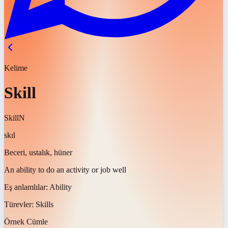
Kelime
Skill
Skill
N
skɪl
Beceri, ustalık, hüner
An ability to do an activity or job well
Eş anlamlılar:
Ability
Türevler:
Skills
Örnek Cümle