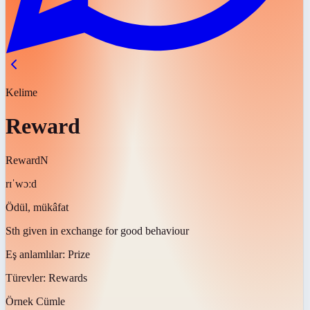
Kelime
Reward
Reward
N
rɪˈwɔːd
Ödül, mükâfat
Sth given in exchange for good behaviour
Eş anlamlılar:
Prize
Türevler:
Rewards
Örnek Cümle