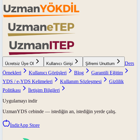
Ders
Ücretsiz Üye Ol
Kullanıcı Girişi
Şifremi Unuttum
Örnekleri
Kullanıcı Görüşleri
Blog
Garantili Eğitim
YDS / e-YDS Kelimeleri
Kullanım Sözleşmesi
Gizlilik
Politikası
İletişim Bilgileri
Uygulamayı indir
UzmanYDS
cebinde — istediğin an, istediğin yerde çalış.
İndir
App Store