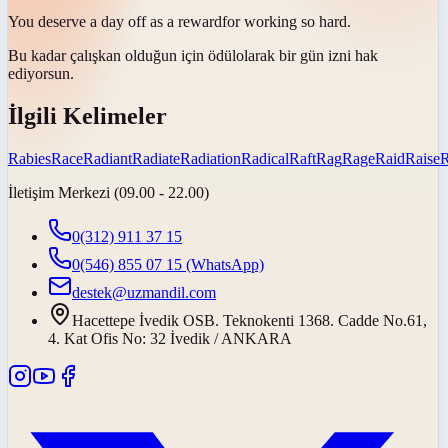
You deserve a day off as a
reward
for working so hard.
Bu kadar çalışkan olduğun için
ödül
olarak bir gün izni hak
ediyorsun.
İlgili Kelimeler
Rabies
Race
Radiant
Radiate
Radiation
Radical
Raft
Rag
Rage
Raid
Raise
İletişim Merkezi (09.00 - 22.00)
0(312) 911 37 15
0(546) 855 07 15
(WhatsApp)
destek@uzmandil.com
Hacettepe İvedik OSB. Teknokenti 1368. Cadde No.61,
4. Kat Ofis No: 32 İvedik / ANKARA