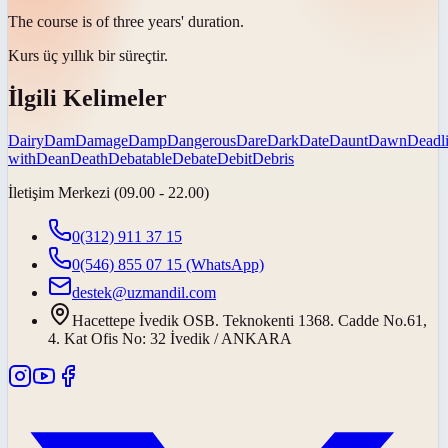
The course is of three years'
duration
.
Kurs üç yıllık bir
süreçtir
.
İlgili Kelimeler
Dairy
Dam
Damage
Damp
Dangerous
Dare
Dark
Date
Daunt
Dawn
Deadl
with
Dean
Death
Debatable
Debate
Debit
Debris
İletişim Merkezi (09.00 - 22.00)
0(312) 911 37 15
0(546) 855 07 15
(WhatsApp)
destek@uzmandil.com
Hacettepe İvedik OSB. Teknokenti 1368. Cadde No.61,
4. Kat Ofis No: 32 İvedik / ANKARA