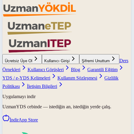
Ders
Ücretsiz Üye Ol
Kullanıcı Girişi
Şifremi Unuttum
Örnekleri
Kullanıcı Görüşleri
Blog
Garantili Eğitim
YDS / e-YDS Kelimeleri
Kullanım Sözleşmesi
Gizlilik
Politikası
İletişim Bilgileri
Uygulamayı indir
UzmanYDS
cebinde — istediğin an, istediğin yerde çalış.
İndir
App Store