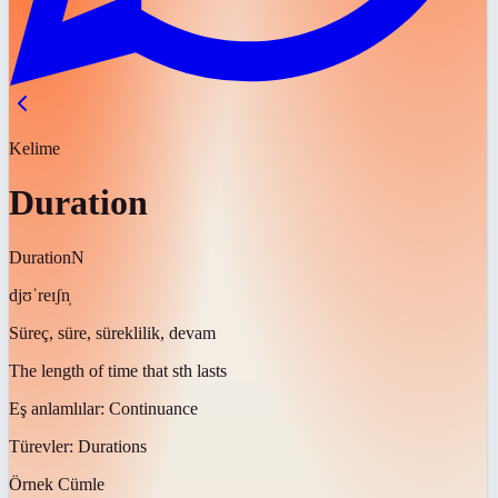
Kelime
Duration
Duration
N
djʊˈreɪʃn̩
Süreç, süre, süreklilik, devam
The length of time that sth lasts
Eş anlamlılar:
Continuance
Türevler:
Durations
Örnek Cümle