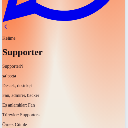
Kelime
Supporter
Supporter
N
səˈpɔːtə
Destek, destekçi
Fan, admirer, backer
Eş anlamlılar:
Fan
Türevler:
Supporters
Örnek Cümle