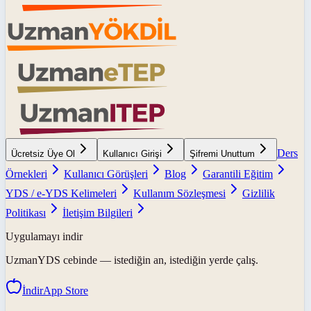
Ders
Ücretsiz Üye Ol
Kullanıcı Girişi
Şifremi Unuttum
Örnekleri
Kullanıcı Görüşleri
Blog
Garantili Eğitim
YDS / e-YDS Kelimeleri
Kullanım Sözleşmesi
Gizlilik
Politikası
İletişim Bilgileri
Uygulamayı indir
UzmanYDS
cebinde — istediğin an, istediğin yerde çalış.
İndir
App Store