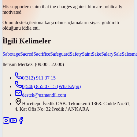
His
supporters
claim that the charges against him are politically
motivated.
Onun
destekçileri
ona karşı olan suçlamaların siyasi güdümlü
olduğunu iddia etti.
İlgili Kelimeler
Sabotage
Sacred
Sacrifice
Safeguard
Safety
Saint
Sake
Salary
Sale
Salesm
İletişim Merkezi (09.00 - 22.00)
0(312) 911 37 15
0(546) 855 07 15
(WhatsApp)
destek@uzmandil.com
Hacettepe İvedik OSB. Teknokenti 1368. Cadde No.61,
4. Kat Ofis No: 32 İvedik / ANKARA