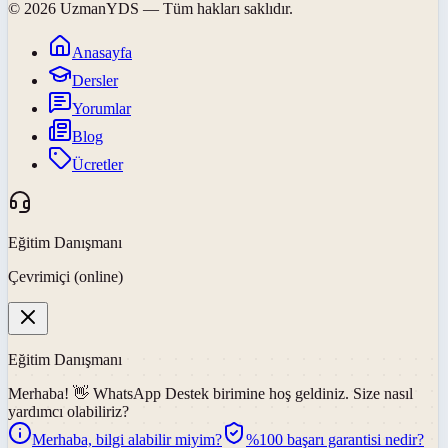
©
2026
UzmanYDS
— Tüm hakları saklıdır.
Anasayfa
Dersler
Yorumlar
Blog
Ücretler
Eğitim Danışmanı
Çevrimiçi (online)
Eğitim Danışmanı
Merhaba! 👋
WhatsApp Destek
birimine hoş geldiniz. Size nasıl
yardımcı olabiliriz?
Merhaba, bilgi alabilir miyim?
%100 başarı garantisi nedir?