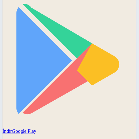
İndir
Google Play