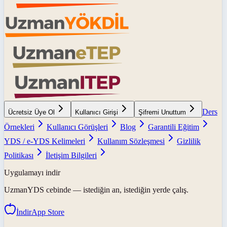
Ders
Ücretsiz Üye Ol
Kullanıcı Girişi
Şifremi Unuttum
Örnekleri
Kullanıcı Görüşleri
Blog
Garantili Eğitim
YDS / e-YDS Kelimeleri
Kullanım Sözleşmesi
Gizlilik
Politikası
İletişim Bilgileri
Uygulamayı indir
UzmanYDS
cebinde — istediğin an, istediğin yerde çalış.
İndir
App Store