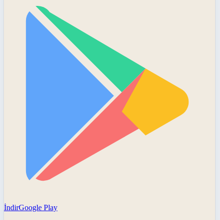
İndir
Google Play