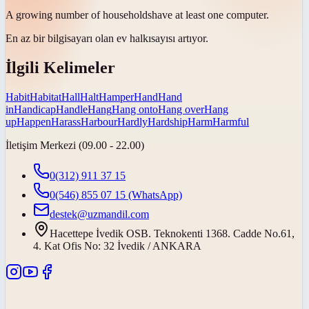
A growing number of
households
have at least one computer.
En az bir bilgisayarı olan
ev halkı
sayısı artıyor.
İlgili Kelimeler
Habit
Habitat
Hall
Halt
Hamper
Hand
Hand
in
Handicap
Handle
Hang
Hang onto
Hang over
Hang
up
Happen
Harass
Harbour
Hardly
Hardship
Harm
Harmful
İletişim Merkezi (09.00 - 22.00)
0(312) 911 37 15
0(546) 855 07 15
(WhatsApp)
destek@uzmandil.com
Hacettepe İvedik OSB. Teknokenti 1368. Cadde No.61,
4. Kat Ofis No: 32 İvedik / ANKARA