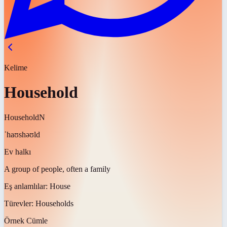
Kelime
Household
Household
N
ˈhaʊshəʊld
Ev halkı
A group of people, often a family
Eş anlamlılar:
House
Türevler:
Households
Örnek Cümle