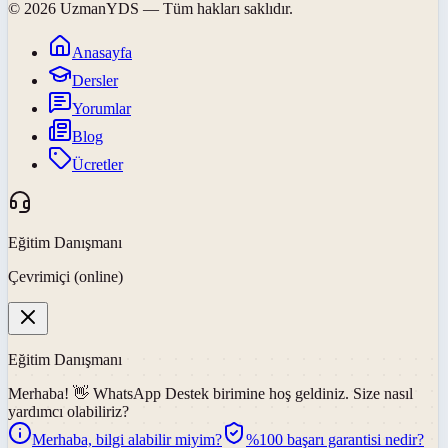
©
2026
UzmanYDS
— Tüm hakları saklıdır.
Anasayfa
Dersler
Yorumlar
Blog
Ücretler
Eğitim Danışmanı
Çevrimiçi (online)
Eğitim Danışmanı
Merhaba! 👋
WhatsApp Destek
birimine hoş geldiniz. Size nasıl
yardımcı olabiliriz?
Merhaba, bilgi alabilir miyim?
%100 başarı garantisi nedir?