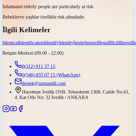
Infants
and elderly people are particularly at risk.
Bebekler
ve yaşlılar özellikle risk altındadır.
İlgili Kelimeler
Identical
Identification
Identify
Identity
Ignite
Ignore
Illegal
Illicit
Illness
Il
İletişim Merkezi (09.00 - 22.00)
0(312) 911 37 15
0(546) 855 07 15
(WhatsApp)
destek@uzmandil.com
Hacettepe İvedik OSB. Teknokenti 1368. Cadde No.61,
4. Kat Ofis No: 32 İvedik / ANKARA