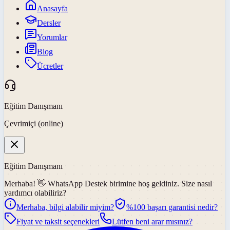
Anasayfa
Dersler
Yorumlar
Blog
Ücretler
Eğitim Danışmanı
Çevrimiçi (online)
Eğitim Danışmanı
Merhaba! 👋
WhatsApp Destek
birimine hoş geldiniz. Size nasıl
yardımcı olabiliriz?
Merhaba, bilgi alabilir miyim?
%100 başarı garantisi nedir?
Fiyat ve taksit seçenekleri
Lütfen beni arar mısınız?