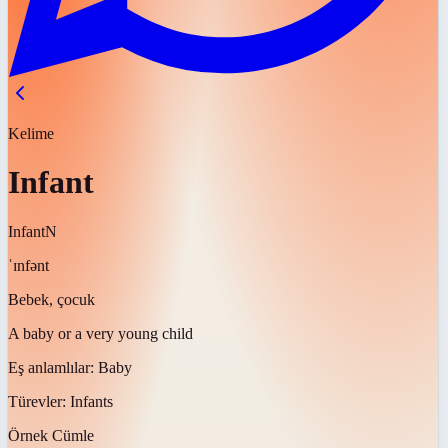
Kelime
Infant
Infant
N
ˈɪnfənt
Bebek, çocuk
A baby or a very young child
Eş anlamlılar:
Baby
Türevler:
Infants
Örnek Cümle