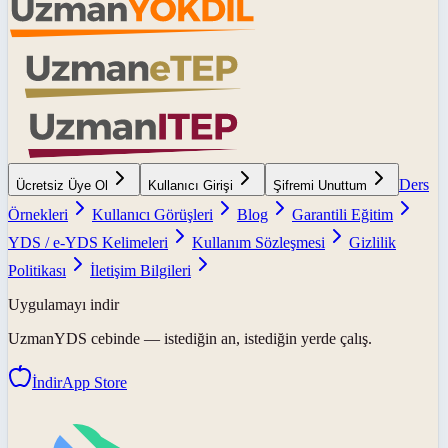
Ders
Ücretsiz Üye Ol
Kullanıcı Girişi
Şifremi Unuttum
Örnekleri
Kullanıcı Görüşleri
Blog
Garantili Eğitim
YDS / e-YDS Kelimeleri
Kullanım Sözleşmesi
Gizlilik
Politikası
İletişim Bilgileri
Uygulamayı indir
UzmanYDS
cebinde — istediğin an, istediğin yerde çalış.
İndir
App Store