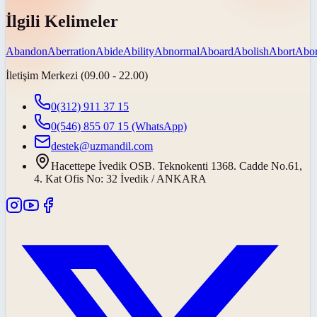
İlgili Kelimeler
Abandon
Aberration
Abide
Ability
Abnormal
Aboard
Abolish
Abort
Abor
İletişim Merkezi (09.00 - 22.00)
0(312) 911 37 15
0(546) 855 07 15
(WhatsApp)
destek@uzmandil.com
Hacettepe İvedik OSB. Teknokenti 1368. Cadde No.61,
4. Kat Ofis No: 32 İvedik / ANKARA