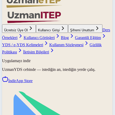
Ders
Ücretsiz Üye Ol
Kullanıcı Girişi
Şifremi Unuttum
Örnekleri
Kullanıcı Görüşleri
Blog
Garantili Eğitim
YDS / e-YDS Kelimeleri
Kullanım Sözleşmesi
Gizlilik
Politikası
İletişim Bilgileri
Uygulamayı indir
UzmanYDS
cebinde — istediğin an, istediğin yerde çalış.
İndir
App Store