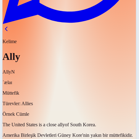
Kelime
Ally
Ally
N
ˈælaɪ
Müttefik
Türevler:
Allies
Örnek Cümle
The United States is a close
ally
of South Korea.
Amerika Birleşik Devletleri Güney Kore'nin yakın bir
müttefikidir
.