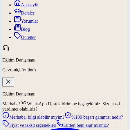
Anasayfa
Dersler
Yorumlar
Blog
Ücretler
Eğitim Danışmanı
Çevrimiçi (online)
Eğitim Danışmanı
Merhaba! 👋
WhatsApp Destek
birimine hoş geldiniz. Size nasıl
yardımcı olabiliriz?
Merhaba, bilgi alabilir miyim?
%100 başarı garantisi nedir?
Fiyat ve taksit seçenekleri
Lütfen beni arar mısınız?