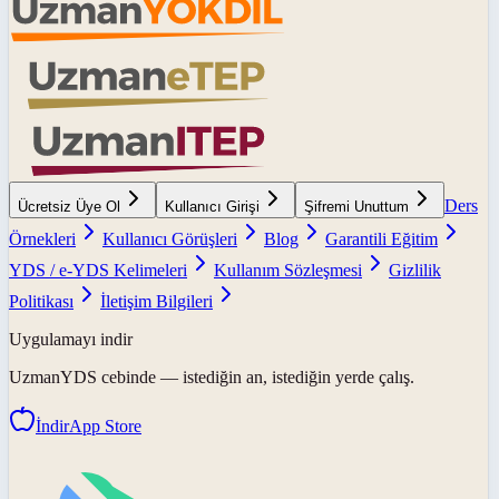
Ders
Ücretsiz Üye Ol
Kullanıcı Girişi
Şifremi Unuttum
Örnekleri
Kullanıcı Görüşleri
Blog
Garantili Eğitim
YDS / e-YDS Kelimeleri
Kullanım Sözleşmesi
Gizlilik
Politikası
İletişim Bilgileri
Uygulamayı indir
UzmanYDS
cebinde — istediğin an, istediğin yerde çalış.
İndir
App Store