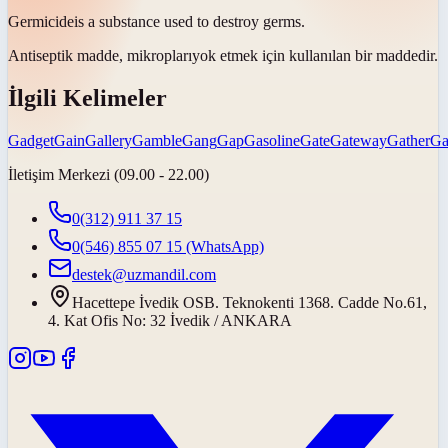
Germicide
is a substance used to destroy germs.
Antiseptik madde,
mikropları
yok etmek için kullanılan bir maddedir.
İlgili Kelimeler
Gadget
Gain
Gallery
Gamble
Gang
Gap
Gasoline
Gate
Gateway
Gather
Ga
İletişim Merkezi (09.00 - 22.00)
0(312) 911 37 15
0(546) 855 07 15
(WhatsApp)
destek@uzmandil.com
Hacettepe İvedik OSB. Teknokenti 1368. Cadde No.61,
4. Kat Ofis No: 32 İvedik / ANKARA