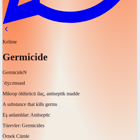
Kelime
Germicide
Germicide
N
ˈdʒɜːmɪsaɪd
Mikrop öldürücü ilaç, antiseptik madde
A substance that kills germs
Eş anlamlılar:
Antiseptic
Türevler:
Germicides
Örnek Cümle