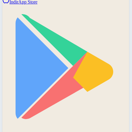
İndir
App Store