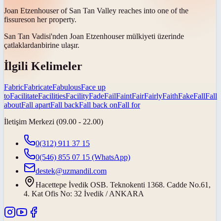
Joan Etzenhouser of San Tan Valley reaches into one of the
fissures
on her property.
San Tan Vadisi'nden Joan Etzenhouser mülkiyeti üzerinde
çatlaklardan
birine ulaşır.
İlgili Kelimeler
Fabric
Fabricate
Fabulous
Face up
to
Facilitate
Facilities
Facility
Fade
Fail
Faint
Fair
Fairly
Faith
Fake
Fall
Fall
about
Fall apart
Fall back
Fall back on
Fall for
İletişim Merkezi (09.00 - 22.00)
0(312) 911 37 15
0(546) 855 07 15
(WhatsApp)
destek@uzmandil.com
Hacettepe İvedik OSB. Teknokenti 1368. Cadde No.61,
4. Kat Ofis No: 32 İvedik / ANKARA