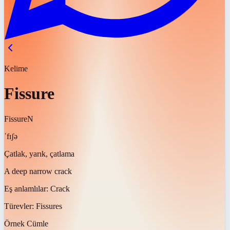
Kelime
Fissure
Fissure
N
ˈfɪʃə
Çatlak, yarık, çatlama
A deep narrow crack
Eş anlamlılar:
Crack
Türevler:
Fissures
Örnek Cümle