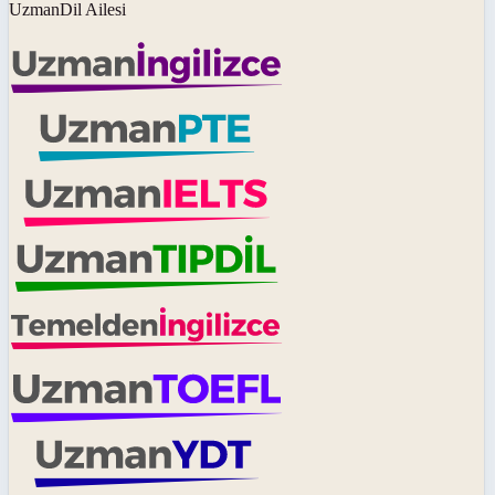
UzmanDil Ailesi