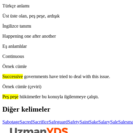
Türkçe anlamı
Üst üste olan, peş peşe, ardışık
İngilizce tanımı
Happening one after another
Eş anlamlılar
Continuous
Örnek cümle
Successive
governments have tried to deal with this issue.
Örnek cümle (çeviri)
Peş peşe
hükümetler bu konuyla ilgilenmeye çalıştı.
Diğer kelimeler
Sabotage
Sacred
Sacrifice
Safeguard
Safety
Saint
Sake
Salary
Sale
Salesm