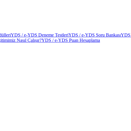
ülleri
YDS / e-YDS Deneme Testleri
YDS / e-YDS Soru Bankası
YDS 
itimimiz Nasıl Çalışır?
YDS / e-YDS Puan Hesaplama