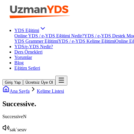
YDS Eğitimi
Online YDS / e-YDS Eğitimi Nedir?
YDS / e-YDS Destek Mod
YDS Grammer Eğitimi
YDS / e-YDS Kelime Eğitimi
Online Eğ
YDS/e-YDS Nedir?
Ders Örnekleri
Yorumlar
Blog
Eğitim Setleri
Giriş Yap
Ücretsiz Üye Ol
Ana Sayfa
Kelime Listesi
Successive
.
Successive
N
səkˈsesɪv