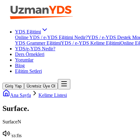
YDS Eğitimi
Online YDS / e-YDS Eğitimi Nedir?
YDS / e-YDS Destek Mod
YDS Grammer Eğitimi
YDS / e-YDS Kelime Eğitimi
Online Eğ
YDS/e-YDS Nedir?
Ders Örnekleri
Yorumlar
Blog
Eğitim Setleri
Giriş Yap
Ücretsiz Üye Ol
Ana Sayfa
Kelime Listesi
Surface
.
Surface
N
ˈsɜːfɪs