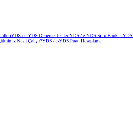
ülleri
YDS / e-YDS Deneme Testleri
YDS / e-YDS Soru Bankası
YDS 
itimimiz Nasıl Çalışır?
YDS / e-YDS Puan Hesaplama