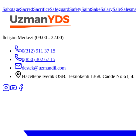
Sabotage
Sacred
Sacrifice
Safeguard
Safety
Saint
Sake
Salary
Sale
Salesm
İletişim Merkezi (09.00 - 22.00)
0(312) 911 37 15
0(850) 302 67 15
destek@uzmandil.com
Hacettepe İvedik OSB. Teknokenti 1368. Cadde No.61, 4