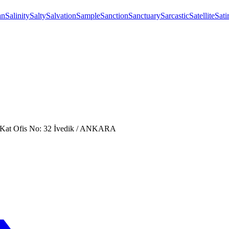
an
Salinity
Salty
Salvation
Sample
Sanction
Sanctuary
Sarcastic
Satellite
Sati
. Kat Ofis No: 32 İvedik / ANKARA