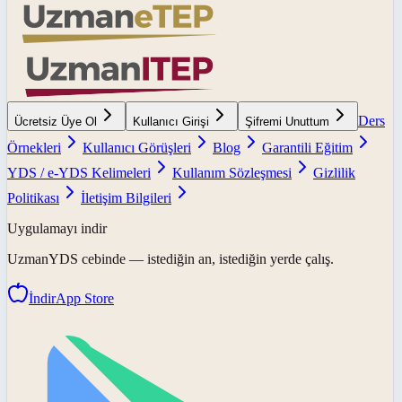
Ders
Ücretsiz Üye Ol
Kullanıcı Girişi
Şifremi Unuttum
Örnekleri
Kullanıcı Görüşleri
Blog
Garantili Eğitim
YDS / e-YDS Kelimeleri
Kullanım Sözleşmesi
Gizlilik
Politikası
İletişim Bilgileri
Uygulamayı indir
UzmanYDS
cebinde — istediğin an, istediğin yerde çalış.
İndir
App Store