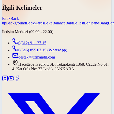
İlgili Kelimeler
Back
Back
up
Background
Backwards
Bake
Balance
Bald
Ballast
Ban
Band
Bang
Ban
İletişim Merkezi (09.00 - 22.00)
0(312) 911 37 15
0(546) 855 07 15
(WhatsApp)
destek@uzmandil.com
Hacettepe İvedik OSB. Teknokenti 1368. Cadde No.61,
4. Kat Ofis No: 32 İvedik / ANKARA