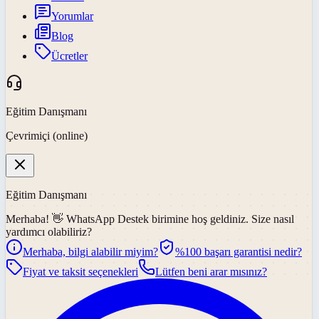
Yorumlar
Blog
Ücretler
Eğitim Danışmanı
Çevrimiçi (online)
Eğitim Danışmanı
Merhaba! 👋
WhatsApp Destek
birimine hoş geldiniz. Size nasıl
yardımcı olabiliriz?
Merhaba, bilgi alabilir miyim?
%100 başarı garantisi nedir?
Fiyat ve taksit seçenekleri
Lütfen beni arar mısınız?