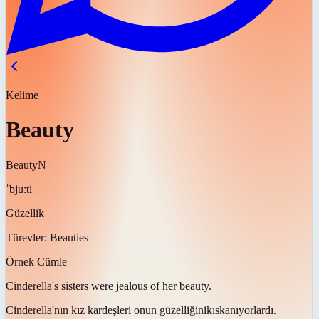
Kelime
Beauty
Beauty
N
ˈbjuːti
Güzellik
Türevler:
Beauties
Örnek Cümle
Cinderella's sisters were jealous of her
beauty
.
Cinderella'nın kız kardeşleri onun
güzelliğini
kıskanıyorlardı.