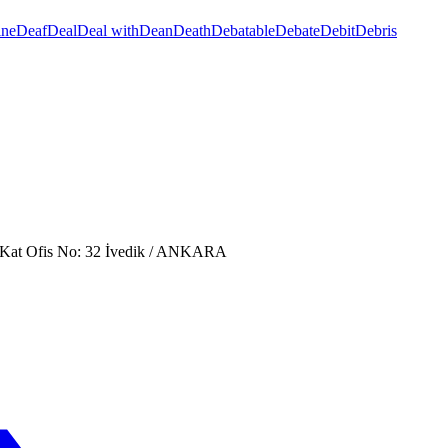
ine
Deaf
Deal
Deal with
Dean
Death
Debatable
Debate
Debit
Debris
. Kat Ofis No: 32 İvedik / ANKARA