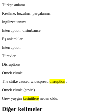
Türkçe anlamı
Kesilme, bozulma, parçalanma
İngilizce tanımı
Interruption, disturbance
Eş anlamlılar
Interruption
Türevleri
Disruptions
Örnek cümle
The strike caused widespread
disruption
.
Örnek cümle (çeviri)
Grev yaygın
kesintilere
neden oldu.
Diğer kelimeler