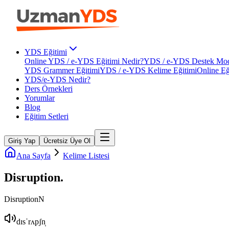
YDS Eğitimi
Online YDS / e-YDS Eğitimi Nedir?
YDS / e-YDS Destek Mod
YDS Grammer Eğitimi
YDS / e-YDS Kelime Eğitimi
Online Eğ
YDS/e-YDS Nedir?
Ders Örnekleri
Yorumlar
Blog
Eğitim Setleri
Giriş Yap
Ücretsiz Üye Ol
Ana Sayfa
Kelime Listesi
Disruption
.
Disruption
N
dɪsˈrʌpʃn̩