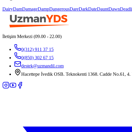
Dairy
Dam
Damage
Damp
Dangerous
Dare
Dark
Date
Daunt
Dawn
Deadl
İletişim Merkezi (09.00 - 22.00)
0(312) 911 37 15
0(850) 302 67 15
destek@uzmandil.com
Hacettepe İvedik OSB. Teknokenti 1368. Cadde No.61, 4