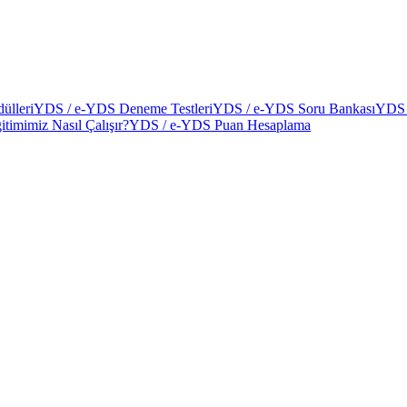
ülleri
YDS / e-YDS Deneme Testleri
YDS / e-YDS Soru Bankası
YDS 
itimimiz Nasıl Çalışır?
YDS / e-YDS Puan Hesaplama