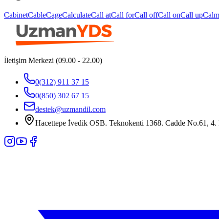
Cabinet
Cable
Cage
Calculate
Call at
Call for
Call off
Call on
Call up
Cal
İletişim Merkezi (09.00 - 22.00)
0(312) 911 37 15
0(850) 302 67 15
destek@uzmandil.com
Hacettepe İvedik OSB. Teknokenti 1368. Cadde No.61, 4