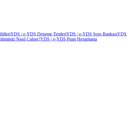
ülleri
YDS / e-YDS Deneme Testleri
YDS / e-YDS Soru Bankası
YDS 
itimimiz Nasıl Çalışır?
YDS / e-YDS Puan Hesaplama