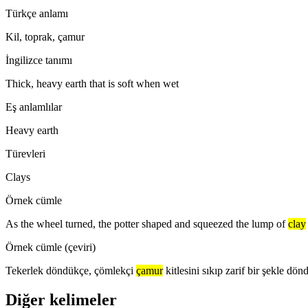
Türkçe anlamı
Kil, toprak, çamur
İngilizce tanımı
Thick, heavy earth that is soft when wet
Eş anlamlılar
Heavy earth
Türevleri
Clays
Örnek cümle
As the wheel turned, the potter shaped and squeezed the lump of
clay
Örnek cümle (çeviri)
Tekerlek döndükçe, çömlekçi
çamur
kitlesini sıkıp zarif bir şekle dön
Diğer kelimeler