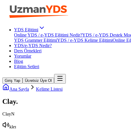
YDS Eğitimi
Online YDS / e-YDS Eğitimi Nedir?
YDS / e-YDS Destek Mod
YDS Grammer Eğitimi
YDS / e-YDS Kelime Eğitimi
Online Eğ
YDS/e-YDS Nedir?
Ders Örnekleri
Yorumlar
Blog
Eğitim Setleri
Giriş Yap
Ücretsiz Üye Ol
Ana Sayfa
Kelime Listesi
Clay
.
Clay
N
kleɪ