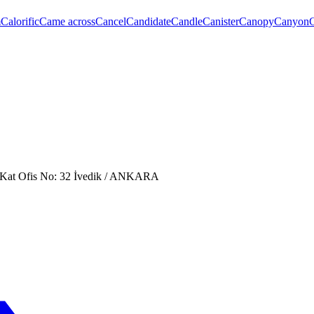
m
Calorific
Came across
Cancel
Candidate
Candle
Canister
Canopy
Canyon
. Kat Ofis No: 32 İvedik / ANKARA