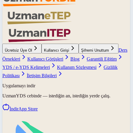
Ders
Ücretsiz Üye Ol
Kullanıcı Girişi
Şifremi Unuttum
Örnekleri
Kullanıcı Görüşleri
Blog
Garantili Eğitim
YDS / e-YDS Kelimeleri
Kullanım Sözleşmesi
Gizlilik
Politikası
İletişim Bilgileri
Uygulamayı indir
UzmanYDS
cebinde — istediğin an, istediğin yerde çalış.
İndir
App Store