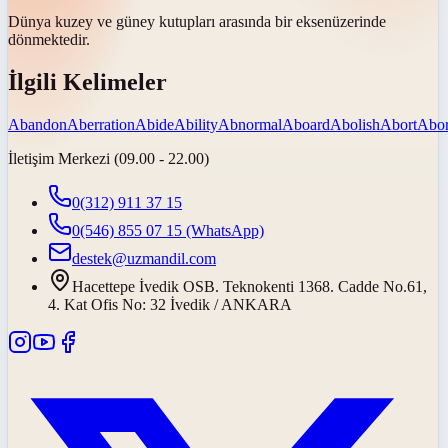
Dünya kuzey ve güney kutupları arasında bir
eksen
üzerinde
dönmektedir.
İlgili Kelimeler
Abandon
Aberration
Abide
Ability
Abnormal
Aboard
Abolish
Abort
Abor
İletişim Merkezi (09.00 - 22.00)
0(312) 911 37 15
0(546) 855 07 15
(WhatsApp)
destek@uzmandil.com
Hacettepe İvedik OSB. Teknokenti 1368. Cadde No.61,
4. Kat Ofis No: 32 İvedik / ANKARA