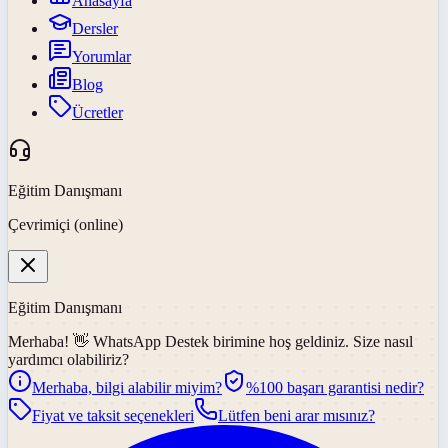
Anasayfa
Dersler
Yorumlar
Blog
Ücretler
Eğitim Danışmanı
Çevrimiçi (online)
Eğitim Danışmanı
Merhaba! 👋
WhatsApp Destek
birimine hoş geldiniz. Size nasıl
yardımcı olabiliriz?
Merhaba, bilgi alabilir miyim?
%100 başarı garantisi nedir?
Fiyat ve taksit seçenekleri
Lütfen beni arar mısınız?