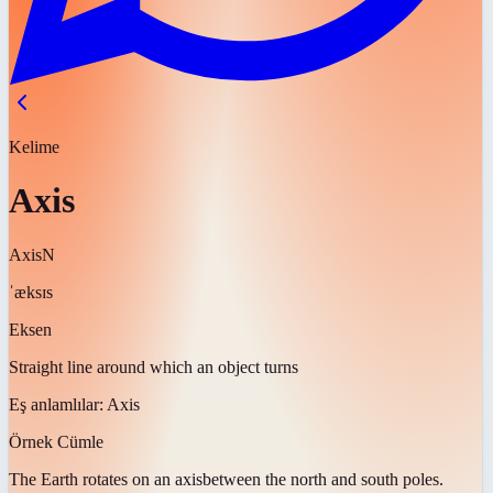
Kelime
Axis
Axis
N
ˈæksɪs
Eksen
Straight line around which an object turns
Eş anlamlılar:
Axis
Örnek Cümle
The Earth rotates on an
axis
between the north and south poles.