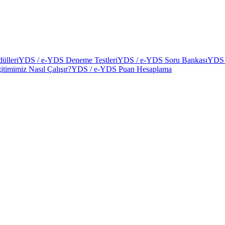
ülleri
YDS / e-YDS Deneme Testleri
YDS / e-YDS Soru Bankası
YDS 
itimimiz Nasıl Çalışır?
YDS / e-YDS Puan Hesaplama