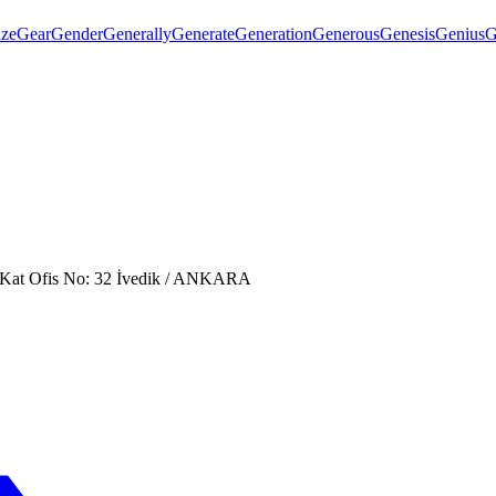
ze
Gear
Gender
Generally
Generate
Generation
Generous
Genesis
Genius
G
. Kat Ofis No: 32 İvedik / ANKARA