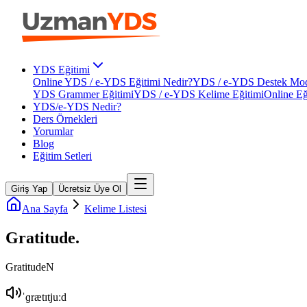
YDS Eğitimi
Online YDS / e-YDS Eğitimi Nedir?
YDS / e-YDS Destek Mod
YDS Grammer Eğitimi
YDS / e-YDS Kelime Eğitimi
Online Eğ
YDS/e-YDS Nedir?
Ders Örnekleri
Yorumlar
Blog
Eğitim Setleri
Giriş Yap
Ücretsiz Üye Ol
Ana Sayfa
Kelime Listesi
Gratitude
.
Gratitude
N
ˈɡrætɪtjuːd