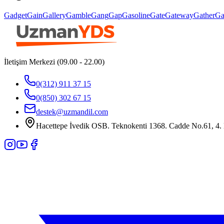
Gadget
Gain
Gallery
Gamble
Gang
Gap
Gasoline
Gate
Gateway
Gather
Ga
İletişim Merkezi (09.00 - 22.00)
0(312) 911 37 15
0(850) 302 67 15
destek@uzmandil.com
Hacettepe İvedik OSB. Teknokenti 1368. Cadde No.61, 4