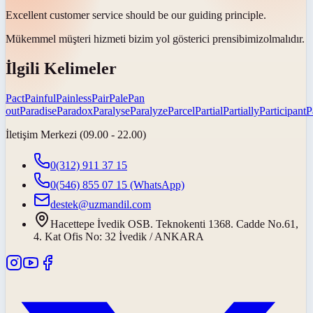
Excellent customer service should be our guiding
principle
.
Mükemmel müşteri hizmeti bizim yol gösterici
prensibimiz
olmalıdır.
İlgili Kelimeler
Pact
Painful
Painless
Pair
Pale
Pan
out
Paradise
Paradox
Paralyse
Paralyze
Parcel
Partial
Partially
Participant
P
İletişim Merkezi (09.00 - 22.00)
0(312) 911 37 15
0(546) 855 07 15
(WhatsApp)
destek@uzmandil.com
Hacettepe İvedik OSB. Teknokenti 1368. Cadde No.61,
4. Kat Ofis No: 32 İvedik / ANKARA