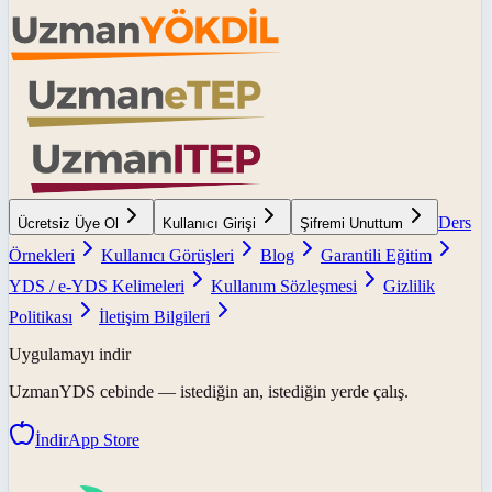
Ders
Ücretsiz Üye Ol
Kullanıcı Girişi
Şifremi Unuttum
Örnekleri
Kullanıcı Görüşleri
Blog
Garantili Eğitim
YDS / e-YDS Kelimeleri
Kullanım Sözleşmesi
Gizlilik
Politikası
İletişim Bilgileri
Uygulamayı indir
UzmanYDS
cebinde — istediğin an, istediğin yerde çalış.
İndir
App Store