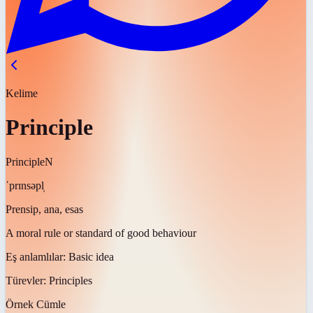
Kelime
Principle
Principle
N
ˈprɪnsəpl̩
Prensip, ana, esas
A moral rule or standard of good behaviour
Eş anlamlılar:
Basic idea
Türevler:
Principles
Örnek Cümle