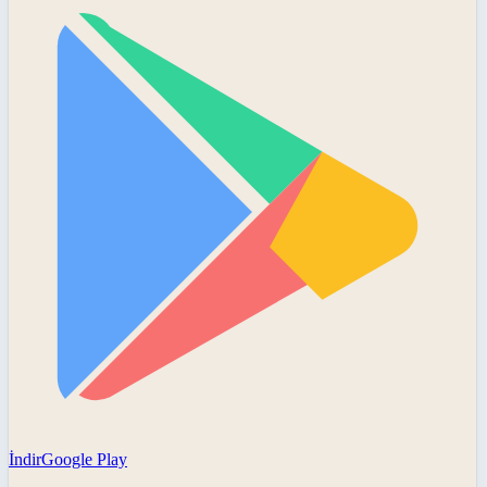
İndir
Google Play