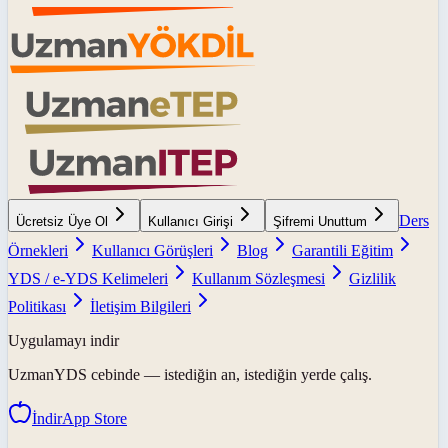
Ders
Ücretsiz Üye Ol
Kullanıcı Girişi
Şifremi Unuttum
Örnekleri
Kullanıcı Görüşleri
Blog
Garantili Eğitim
YDS / e-YDS Kelimeleri
Kullanım Sözleşmesi
Gizlilik
Politikası
İletişim Bilgileri
Uygulamayı indir
UzmanYDS
cebinde — istediğin an, istediğin yerde çalış.
İndir
App Store