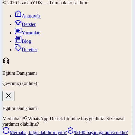
©
2026
UzmanYDS
— Tüm hakları saklıdır.
Anasayfa
Dersler
Yorumlar
Blog
Ücretler
Eğitim Danışmanı
Çevrimiçi (online)
Eğitim Danışmanı
Merhaba! 👋
WhatsApp Destek
birimine hoş geldiniz. Size nasıl
yardımcı olabiliriz?
Merhaba, bilgi alabilir miyim?
%100 başarı garantisi nedir?