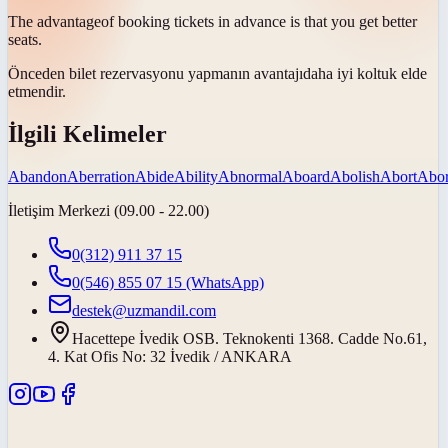
The
advantage
of booking tickets in advance is that you get better
seats.
Önceden bilet rezervasyonu yapmanın
avantajı
daha iyi koltuk elde
etmendir.
İlgili Kelimeler
Abandon
Aberration
Abide
Ability
Abnormal
Aboard
Abolish
Abort
Abor
İletişim Merkezi (09.00 - 22.00)
0(312) 911 37 15
0(546) 855 07 15
(WhatsApp)
destek@uzmandil.com
Hacettepe İvedik OSB. Teknokenti 1368. Cadde No.61,
4. Kat Ofis No: 32 İvedik / ANKARA