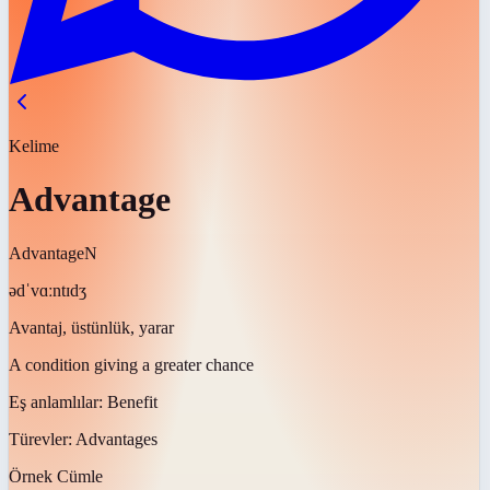
Kelime
Advantage
Advantage
N
ədˈvɑːntɪdʒ
Avantaj, üstünlük, yarar
A condition giving a greater chance
Eş anlamlılar:
Benefit
Türevler:
Advantages
Örnek Cümle