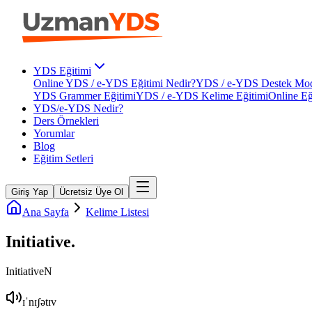
YDS Eğitimi
Online YDS / e-YDS Eğitimi Nedir?
YDS / e-YDS Destek Mod
YDS Grammer Eğitimi
YDS / e-YDS Kelime Eğitimi
Online Eğ
YDS/e-YDS Nedir?
Ders Örnekleri
Yorumlar
Blog
Eğitim Setleri
Giriş Yap
Ücretsiz Üye Ol
Ana Sayfa
Kelime Listesi
Initiative
.
Initiative
N
ɪˈnɪʃətɪv