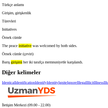
Türkçe anlamı
Girişim, girişkenlik
Türevleri
Initiatives
Örnek cümle
The peace
initiative
was welcomed by both sides.
Örnek cümle (çeviri)
Barış
girişimi
her iki tarafça memnuniyetle karşılandı.
Diğer kelimeler
Identical
Identification
Identify
Identity
Ignite
Ignore
Illegal
Illicit
Illness
Il
İletişim Merkezi (09.00 - 22.00)