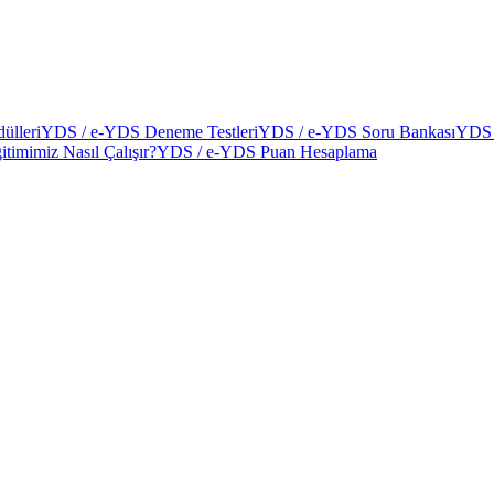
ülleri
YDS / e-YDS Deneme Testleri
YDS / e-YDS Soru Bankası
YDS 
itimimiz Nasıl Çalışır?
YDS / e-YDS Puan Hesaplama