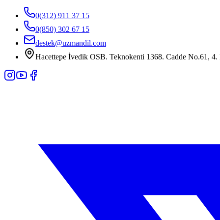
0(312) 911 37 15
0(850) 302 67 15
destek@uzmandil.com
Hacettepe İvedik OSB. Teknokenti 1368. Cadde No.61, 4