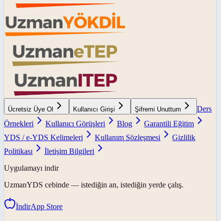
Ders
Ücretsiz Üye Ol
Kullanıcı Girişi
Şifremi Unuttum
Örnekleri
Kullanıcı Görüşleri
Blog
Garantili Eğitim
YDS / e-YDS Kelimeleri
Kullanım Sözleşmesi
Gizlilik
Politikası
İletişim Bilgileri
Uygulamayı indir
UzmanYDS
cebinde — istediğin an, istediğin yerde çalış.
İndir
App Store