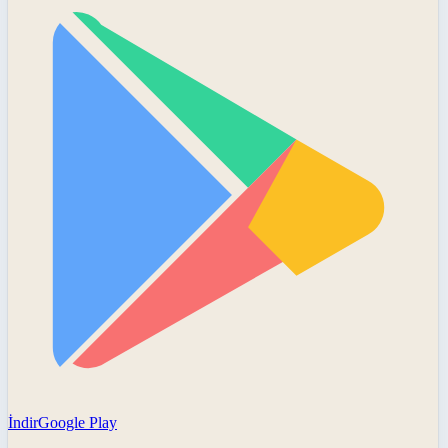
İndir
Google Play