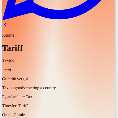
Kelime
Tariff
Tariff
N
ˈtærɪf
Gümrük vergisi
Tax on goods entering a country
Eş anlamlılar:
Tax
Türevler:
Tariffs
Örnek Cümle