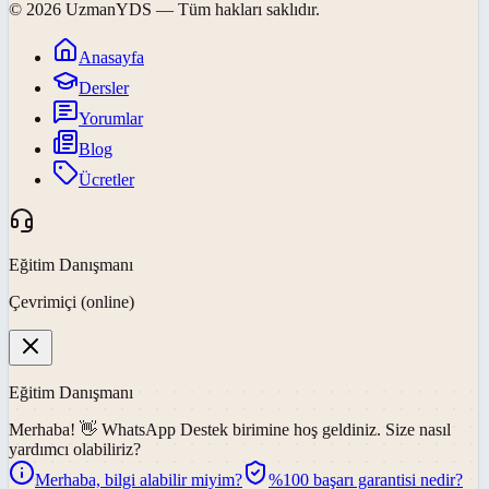
©
2026
UzmanYDS
— Tüm hakları saklıdır.
Anasayfa
Dersler
Yorumlar
Blog
Ücretler
Eğitim Danışmanı
Çevrimiçi (online)
Eğitim Danışmanı
Merhaba! 👋
WhatsApp Destek
birimine hoş geldiniz. Size nasıl
yardımcı olabiliriz?
Merhaba, bilgi alabilir miyim?
%100 başarı garantisi nedir?