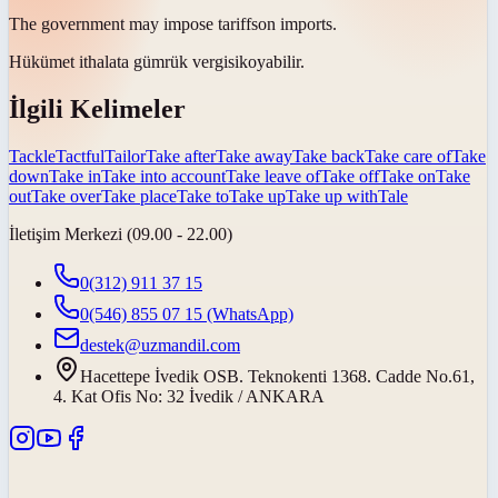
The government may impose
tariffs
on imports.
Hükümet ithalata
gümrük vergisi
koyabilir.
İlgili Kelimeler
Tackle
Tactful
Tailor
Take after
Take away
Take back
Take care of
Take
down
Take in
Take into account
Take leave of
Take off
Take on
Take
out
Take over
Take place
Take to
Take up
Take up with
Tale
İletişim Merkezi (09.00 - 22.00)
0(312) 911 37 15
0(546) 855 07 15
(WhatsApp)
destek@uzmandil.com
Hacettepe İvedik OSB. Teknokenti 1368. Cadde No.61,
4. Kat Ofis No: 32 İvedik / ANKARA